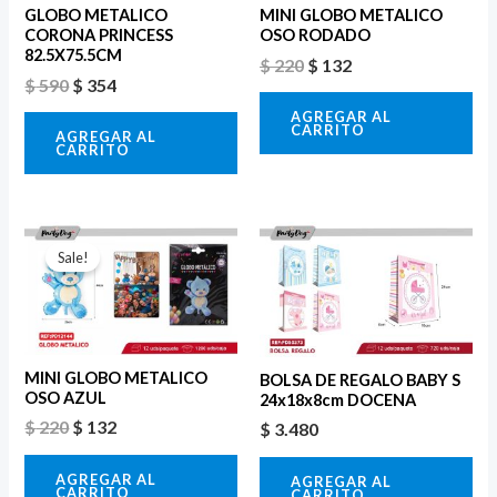
GLOBO METALICO
MINI GLOBO METALICO
CORONA PRINCESS
OSO RODADO
82.5X75.5CM
$
220
$
132
$
590
$
354
AGREGAR AL
CARRITO
AGREGAR AL
CARRITO
El
El
precio
precio
Sale!
original
actual
era:
es:
$ 220.
$ 132.
MINI GLOBO METALICO
BOLSA DE REGALO BABY S
OSO AZUL
24x18x8cm DOCENA
$
220
$
132
$
3.480
AGREGAR AL
AGREGAR AL
CARRITO
CARRITO