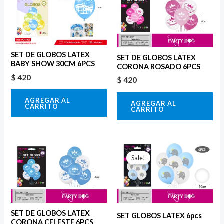
SET DE GLOBOS LATEX
SET DE GLOBOS LATEX
BABY SHOW 30CM 6PCS
CORONA ROSADO 6PCS
$
420
$
420
AGREGAR AL
AGREGAR AL
CARRITO
CARRITO
El
El
precio
precio
Sale!
original
actual
era:
es:
$ 420.
$ 252.
SET DE GLOBOS LATEX
SET GLOBOS LATEX 6pcs
CORONA CELESTE 6PCS