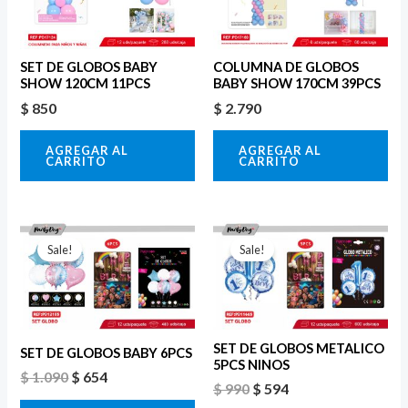
SET DE GLOBOS BABY
COLUMNA DE GLOBOS
SHOW 120CM 11PCS
BABY SHOW 170CM 39PCS
$
850
$
2.790
AGREGAR AL
AGREGAR AL
CARRITO
CARRITO
El
El
El
El
precio
precio
precio
precio
Sale!
Sale!
original
actual
original
actual
era:
es:
era:
es:
$ 1.090.
$ 654.
$ 990.
$ 594.
SET DE GLOBOS METALICO
SET DE GLOBOS BABY 6PCS
5PCS NINOS
$
1.090
$
654
$
990
$
594