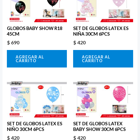
GLOBOS BABY SHOW R18
SET DE GLOBOS LATEX ES
45CM
NIÑA 30CM 6PCS
$
690
$
420
AGREGAR AL
AGREGAR AL
CARRITO
CARRITO
SET DE GLOBOS LATEX ES
SET DE GLOBOS LATEX
NIÑO 30CM 6PCS
BABY SHOW 30CM 6PCS
$
420
$
420