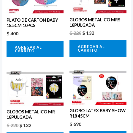
$ 220.
$ 132.
GLOBOS METALICO MRS
PLATO DE CARTON BABY
18PULGADA
18.5CM 10PCS
$
220
$
132
$
400
AGREGAR AL
AGREGAR AL
CARRITO
CARRITO
El
El
precio
precio
Sale!
original
actual
era:
es:
$ 220.
$ 132.
GLOBO LATEX BABY SHOW
GLOBOS METALICO MR
R18 45CM
18PULGADA
$
690
$
220
$
132