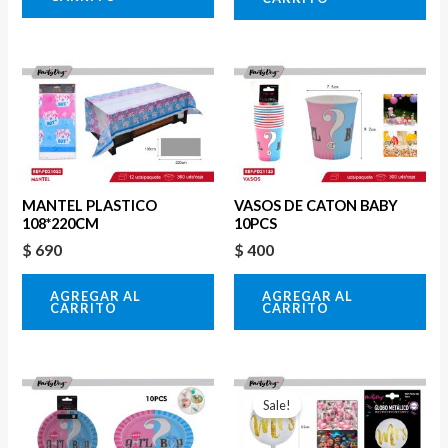
MANTEL PLASTICO
VASOS DE CATON BABY
108*220CM
10PCS
$
690
$
400
AGREGAR AL
AGREGAR AL
CARRITO
CARRITO
El
El
precio
precio
Sale!
original
actual
era:
es: