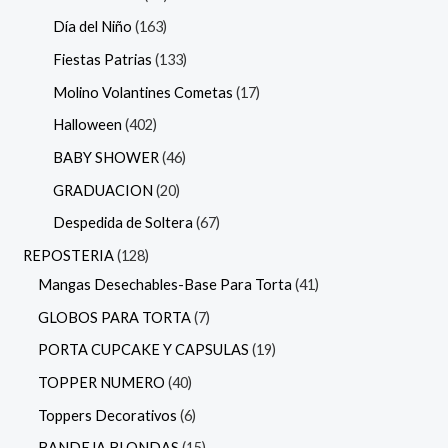
Día del Niño
163
Fiestas Patrias
133
Molino Volantines Cometas
17
Halloween
402
BABY SHOWER
46
GRADUACION
20
Despedida de Soltera
67
REPOSTERIA
128
Mangas Desechables-Base Para Torta
41
GLOBOS PARA TORTA
7
PORTA CUPCAKE Y CAPSULAS
19
TOPPER NUMERO
40
Toppers Decorativos
6
BANDEJA BLONDAS
15