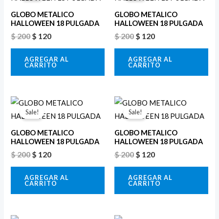
original
actual
original
actual
era:
es:
era:
es:
GLOBO METALICO
GLOBO METALICO
$ 200.
$ 120.
$ 200.
$ 120.
HALLOWEEN 18 PULGADA
HALLOWEEN 18 PULGADA
$
200
$
120
$
200
$
120
AGREGAR AL
AGREGAR AL
CARRITO
CARRITO
El
El
El
El
precio
precio
precio
precio
Sale!
Sale!
original
actual
original
actual
era:
es:
era:
es:
GLOBO METALICO
GLOBO METALICO
$ 200.
$ 120.
$ 200.
$ 120.
HALLOWEEN 18 PULGADA
HALLOWEEN 18 PULGADA
$
200
$
120
$
200
$
120
AGREGAR AL
AGREGAR AL
CARRITO
CARRITO