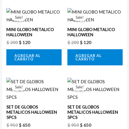
El
El
El
El
precio
precio
precio
precio
Sale!
Sale!
original
actual
original
actual
era:
es:
era:
es:
MINI GLOBO METALICO
MINI GLOBO METALICO
$ 200.
$ 120.
$ 200.
$ 120.
HALLOWEEN
HALLOWEEN
$
200
$
120
$
200
$
120
AGREGAR AL
AGREGAR AL
CARRITO
CARRITO
El
El
El
El
precio
precio
precio
precio
Sale!
Sale!
original
actual
original
actual
era:
es:
era:
es:
$ 950.
$ 650.
$ 950.
$ 650.
SET DE GLOBOS
SET DE GLOBOS
METALICOS HALLOWEEN
METALICOS HALLOWEEN
5PCS
5PCS
$
950
$
650
$
950
$
650