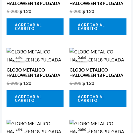
$ 200.
$ 120.
$ 200.
$ 120.
HALLOWEEN 18 PULGADA
HALLOWEEN 18 PULGADA
$
200
$
120
$
200
$
120
AGREGAR AL
AGREGAR AL
CARRITO
CARRITO
El
El
El
El
precio
precio
precio
precio
Sale!
Sale!
original
actual
original
actual
era:
es:
era:
es:
GLOBO METALICO
GLOBO METALICO
$ 200.
$ 120.
$ 200.
$ 120.
HALLOWEEN 18 PULGADA
HALLOWEEN 18 PULGADA
$
200
$
120
$
200
$
120
AGREGAR AL
AGREGAR AL
CARRITO
CARRITO
El
El
El
El
precio
precio
precio
precio
Sale!
Sale!