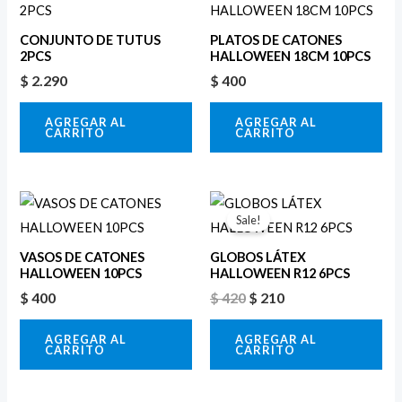
CONJUNTO DE TUTUS
PLATOS DE CATONES
2PCS
HALLOWEEN 18CM 10PCS
$
2.290
$
400
AGREGAR AL
AGREGAR AL
CARRITO
CARRITO
El
El
precio
precio
Sale!
original
actual
era:
es:
VASOS DE CATONES
GLOBOS LÁTEX
$ 420.
$ 210.
HALLOWEEN 10PCS
HALLOWEEN R12 6PCS
$
400
$
420
$
210
AGREGAR AL
AGREGAR AL
CARRITO
CARRITO