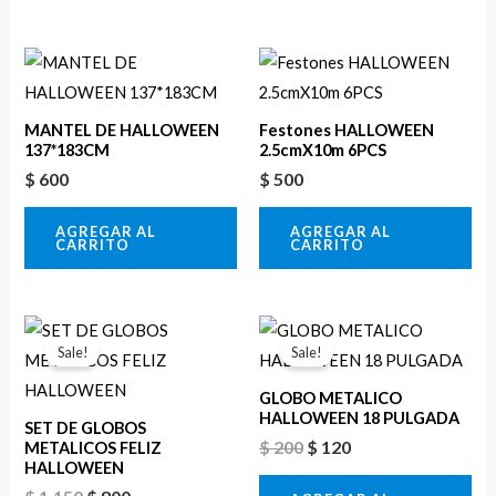
MANTEL DE HALLOWEEN
Festones HALLOWEEN
137*183CM
2.5cmX10m 6PCS
$
600
$
500
AGREGAR AL
AGREGAR AL
CARRITO
CARRITO
El
El
El
El
precio
precio
precio
precio
Sale!
Sale!
original
actual
original
actual
era:
es:
era:
es:
GLOBO METALICO
$ 1.150.
$ 800.
$ 200.
$ 120.
HALLOWEEN 18 PULGADA
SET DE GLOBOS
$
200
$
120
METALICOS FELIZ
HALLOWEEN