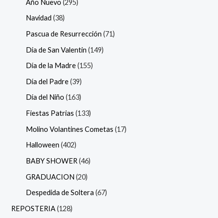
Año Nuevo
295
Navidad
38
Pascua de Resurrección
71
Día de San Valentin
149
Día de la Madre
155
Día del Padre
39
Día del Niño
163
Fiestas Patrias
133
Molino Volantines Cometas
17
Halloween
402
BABY SHOWER
46
GRADUACION
20
Despedida de Soltera
67
REPOSTERIA
128