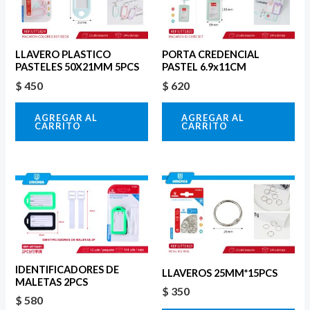
LLAVERO PLASTICO
PORTA CREDENCIAL
PASTELES 50X21MM 5PCS
PASTEL 6.9x11CM
$
450
$
620
AGREGAR AL
AGREGAR AL
CARRITO
CARRITO
IDENTIFICADORES DE
LLAVEROS 25MM*15PCS
MALETAS 2PCS
$
350
$
580