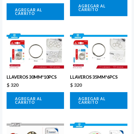
AGREGAR AL
CARRITO
AGREGAR AL
CARRITO
LLAVEROS 30MM*10PCS
LLAVEROS 35MM*6PCS
$
320
$
320
AGREGAR AL
AGREGAR AL
CARRITO
CARRITO