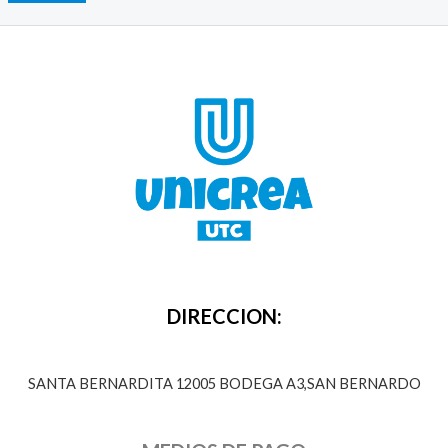
p
r
o
d
u
c
t
o
s
DIRECCION:
SANTA BERNARDITA 12005 BODEGA A3,SAN BERNARDO