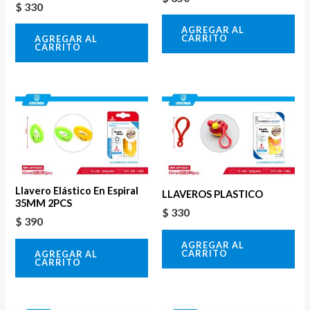
$
330
AGREGAR AL
CARRITO
AGREGAR AL
CARRITO
Llavero Elástico En Espiral
LLAVEROS PLASTICO
35MM 2PCS
$
330
$
390
AGREGAR AL
CARRITO
AGREGAR AL
CARRITO