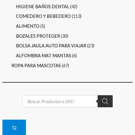
HIGIENE BAÑOS DENTAL
42
COMEDERO Y BEBEDERO
113
ALIMENTO
5
BOZALES PROTEGER
30
BOLSA JAULA AUTO PARA VIAJAR
23
ALFOMBRA MAT MANTAS
6
ROPA PARA MASCOTAS
67
B
ú
s
q
u
e
d
a
d
e