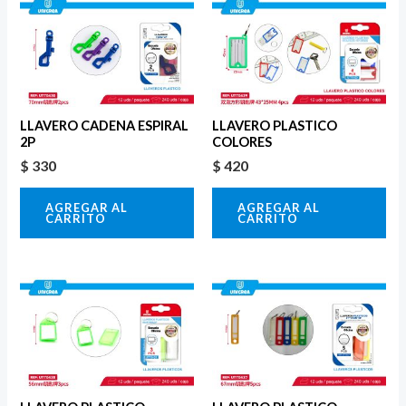
LLAVERO CADENA ESPIRAL
LLAVERO PLASTICO
2P
COLORES
$
330
$
420
AGREGAR AL
AGREGAR AL
CARRITO
CARRITO