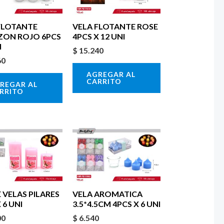
FLOTANTE
VELA FLOTANTE ROSE
ON ROJO 6PCS
4PCS X 12 UNI
I
$
15.240
60
AGREGAR AL
CARRITO
REGAR AL
RRITO
 VELAS PILARES
VELA AROMATICA
 6 UNI
3.5*4.5CM 4PCS X 6 UNI
00
$
6.540