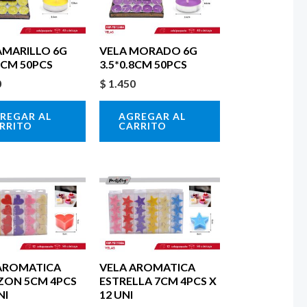
AMARILLO 6G
VELA MORADO 6G
.8CM 50PCS
3.5*0.8CM 50PCS
0
$
1.450
REGAR AL
AGREGAR AL
RRITO
CARRITO
AROMATICA
VELA AROMATICA
ON 5CM 4PCS
ESTRELLA 7CM 4PCS X
NI
12 UNI