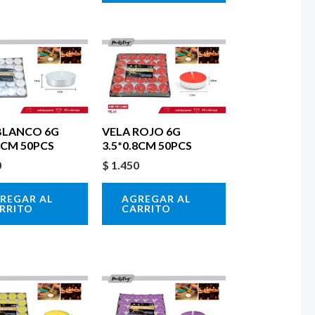
BLANCO 6G
VELA ROJO 6G
.8CM 50PCS
3.5*0.8CM 50PCS
0
$
1.450
REGAR AL
AGREGAR AL
RRITO
CARRITO