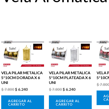
El
El
El
El
precio
precio
precio
precio
Sale!
Sale!
Sal
original
actual
original
actual
era:
es:
era:
es:
$ 7.800.
$ 6.240.
$ 7.800.
$ 6.240.
VELA PILAR METALICA
VELA PILAR METALICA
VELA 
5*10CM DORADA X 6
5*10CM PLATEADA X 6
5*10C
UNI
UNI
$
7.80
$
7.800
$
6.240
$
7.800
$
6.240
AG
CA
AGREGAR AL
AGREGAR AL
CARRITO
CARRITO