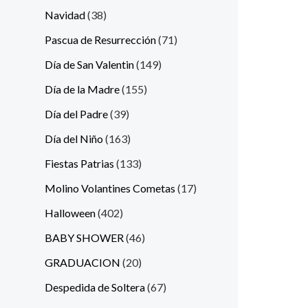
Navidad
38
Pascua de Resurrección
71
Día de San Valentin
149
Día de la Madre
155
Día del Padre
39
Día del Niño
163
Fiestas Patrias
133
Molino Volantines Cometas
17
Halloween
402
BABY SHOWER
46
GRADUACION
20
Despedida de Soltera
67