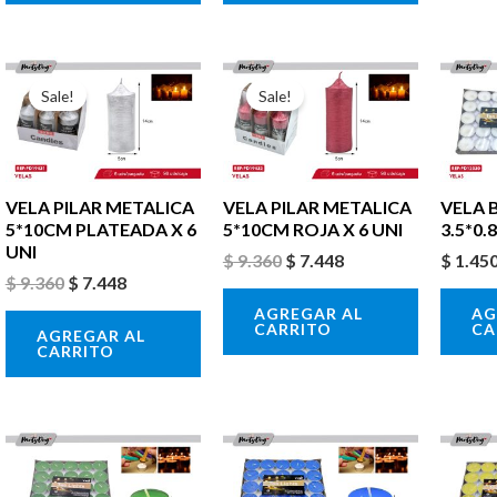
El
El
El
El
precio
precio
precio
precio
Sale!
Sale!
original
actual
original
actual
era:
es:
era:
es:
$ 9.360.
$ 7.448.
$ 9.360.
$ 7.448.
VELA PILAR METALICA
VELA PILAR METALICA
VELA 
5*10CM PLATEADA X 6
5*10CM ROJA X 6 UNI
3.5*0
UNI
$
9.360
$
7.448
$
1.45
$
9.360
$
7.448
AGREGAR AL
AG
CARRITO
CA
AGREGAR AL
CARRITO