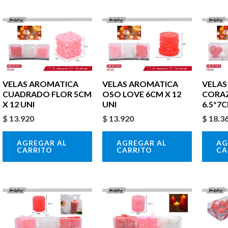
VELAS AROMATICA
VELAS AROMATICA
VELAS
CUADRADO FLOR 5CM
OSO LOVE 6CM X 12
CORA
X 12 UNI
UNI
6.5*7C
$
13.920
$
13.920
$
18.3
AGREGAR AL
AGREGAR AL
AG
CARRITO
CARRITO
CA