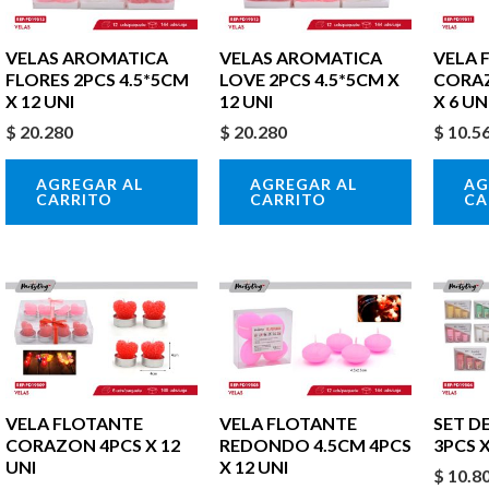
VELAS AROMATICA
VELAS AROMATICA
VELA 
FLORES 2PCS 4.5*5CM
LOVE 2PCS 4.5*5CM X
CORAZ
X 12 UNI
12 UNI
X 6 UN
$
20.280
$
20.280
$
10.5
AGREGAR AL
AGREGAR AL
AG
CARRITO
CARRITO
CA
VELA FLOTANTE
VELA FLOTANTE
SET DE
CORAZON 4PCS X 12
REDONDO 4.5CM 4PCS
3PCS X
UNI
X 12 UNI
$
10.8