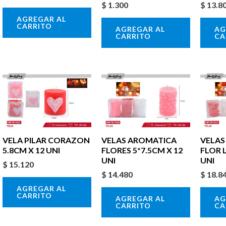
$
1.300
$
13.8
AGREGAR AL
CARRITO
AGREGAR AL
AG
CARRITO
CA
VELA PILAR CORAZON
VELAS AROMATICA
VELAS
5.8CM X 12 UNI
FLORES 5*7.5CM X 12
FLOR 
UNI
UNI
$
15.120
$
14.480
$
18.8
AGREGAR AL
CARRITO
AGREGAR AL
AG
CARRITO
CA