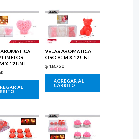
 AROMATICA
VELAS AROMATICA
ZON FLOR
OSO 8CM X 12 UNI
M X 12 UNI
$
18.720
60
AGREGAR AL
CARRITO
REGAR AL
RRITO