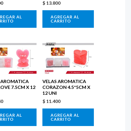
00
$
13.800
REGAR AL
AGREGAR AL
RRITO
CARRITO
 AROMATICA
VELAS AROMATICA
LOVE 7.5CM X 12
CORAZON 4.5*5CM X
12 UNI
40
$
11.400
REGAR AL
AGREGAR AL
RRITO
CARRITO