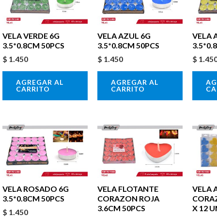
VELA VERDE 6G
VELA AZUL 6G
VELA 
3.5*0.8CM 50PCS
3.5*0.8CM 50PCS
3.5*0
$
1.450
$
1.450
$
1.45
AGREGAR AL
AGREGAR AL
AG
CARRITO
CARRITO
CA
VELA ROSADO 6G
VELA FLOTANTE
VELA 
3.5*0.8CM 50PCS
CORAZON ROJA
CORAZ
3.6CM 50PCS
X 12 U
$
1.450