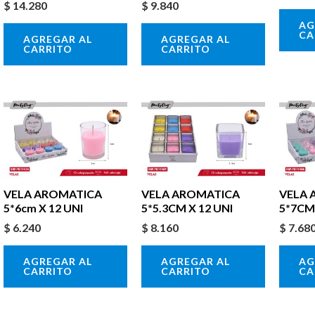
$
14.280
$
9.840
AG
CA
AGREGAR AL
AGREGAR AL
CARRITO
CARRITO
VELA AROMATICA
VELA AROMATICA
VELA 
5*6cm X 12 UNI
5*5.3CM X 12 UNI
5*7CM 
$
6.240
$
8.160
$
7.68
AGREGAR AL
AGREGAR AL
AG
CARRITO
CARRITO
CA