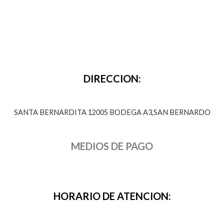
o
d
u
c
t
o
s
DIRECCION:
SANTA BERNARDITA 12005 BODEGA A3,SAN BERNARDO
MEDIOS DE PAGO
HORARIO DE ATENCION: