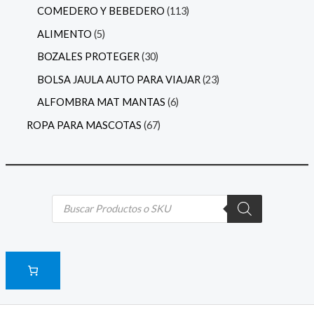
COMEDERO Y BEBEDERO
113
ALIMENTO
5
BOZALES PROTEGER
30
BOLSA JAULA AUTO PARA VIAJAR
23
ALFOMBRA MAT MANTAS
6
ROPA PARA MASCOTAS
67
B
ú
s
q
u
e
d
a
d
e
p
r