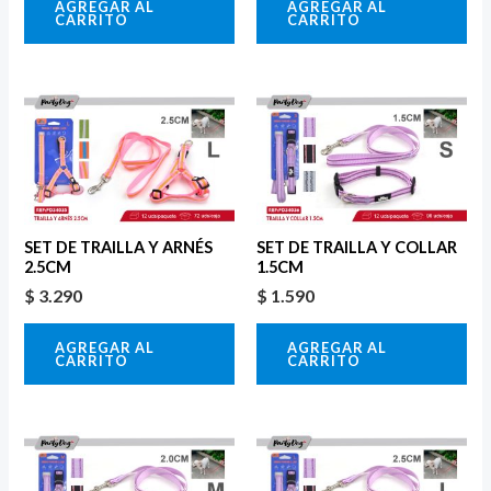
AGREGAR AL
AGREGAR AL
CARRITO
CARRITO
SET DE TRAILLA Y ARNÉS
SET DE TRAILLA Y COLLAR
2.5CM
1.5CM
$
3.290
$
1.590
AGREGAR AL
AGREGAR AL
CARRITO
CARRITO