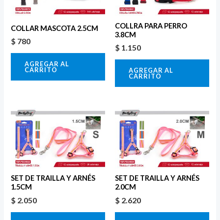
COLLRA PARA PERRO
COLLAR MASCOTA 2.5CM
3.8CM
$
780
$
1.150
AGREGAR AL
CARRITO
AGREGAR AL
CARRITO
SET DE TRAILLA Y ARNÉS
SET DE TRAILLA Y ARNÉS
1.5CM
2.0CM
$
2.050
$
2.620