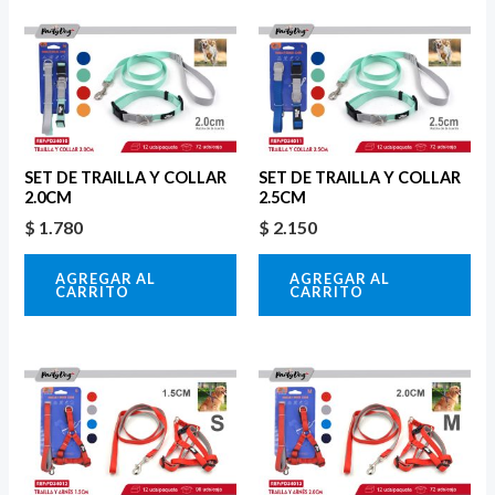
SET DE TRAILLA Y COLLAR
SET DE TRAILLA Y COLLAR
2.0CM
2.5CM
$
1.780
$
2.150
AGREGAR AL
AGREGAR AL
CARRITO
CARRITO