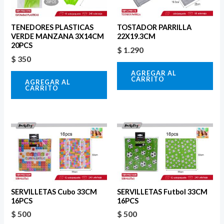
TENEDORES PLASTICAS
TOSTADOR PARRILLA
VERDE MANZANA 3X14CM
22X19.3CM
20PCS
$
1.290
$
350
AGREGAR AL
CARRITO
AGREGAR AL
CARRITO
SERVILLETAS Cubo 33CM
SERVILLETAS Futbol 33CM
16PCS
16PCS
$
500
$
500