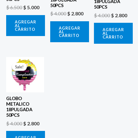
18PULGADA
50PCS
$
6.500
$
5.000
50PCS
$
4.000
$
2.800
$
4.000
$
2.800
AGREGAR
AL
AGREGAR
CARRITO
AGREGAR
AL
AL
CARRITO
CARRITO
El
El
precio
precio
Sale!
Sale!
original
actual
era:
es:
$ 4.000.
$ 2.800.
GLOBO
METALICO
18PULGADA
50PCS
$
4.000
$
2.800
AGREGAR