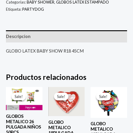
Categorías:
BABY SHOWER
,
GLOBOS LATEX ESTAMPADO
Etiqueta:
PARTYDOG
Descripcion
GLOBO LATEX BABY SHOW R18 45CM
Productos relacionados
El
El
El
El
El
El
precio
precio
precio
precio
precio
prec
Sale!
Sale!
Sale!
Sale!
Sale!
Sale!
original
actual
original
actual
original
actu
era:
es:
era:
es:
era:
es:
$ 6.500.
$ 5.000.
$ 4.000.
$ 2.800.
$ 4.000.
$ 2.8
GLOBOS
METALICO 26
GLOBO
GLOBO
PULGADA NIÑOS
METALICO
METALICO
50PCS
18PULGADA