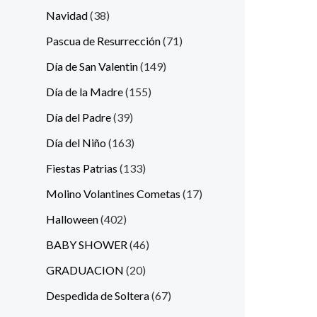
Navidad
38
Pascua de Resurrección
71
Día de San Valentin
149
Día de la Madre
155
Día del Padre
39
Día del Niño
163
Fiestas Patrias
133
Molino Volantines Cometas
17
Halloween
402
BABY SHOWER
46
GRADUACION
20
Despedida de Soltera
67