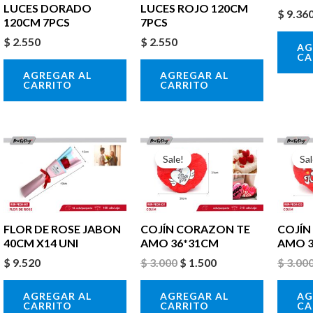
LUCES DORADO
LUCES ROJO 120CM
$
9.36
120CM 7PCS
7PCS
$
2.550
$
2.550
AG
CA
AGREGAR AL
AGREGAR AL
CARRITO
CARRITO
El
El
precio
precio
Sale!
Sal
original
actual
era:
es:
$ 3.000.
$ 1.500.
FLOR DE ROSE JABON
COJÍN CORAZON TE
COJÍN
40CM X14 UNI
AMO 36*31CM
AMO 3
$
9.520
$
3.000
$
1.500
$
3.00
AGREGAR AL
AGREGAR AL
AG
CARRITO
CARRITO
CA