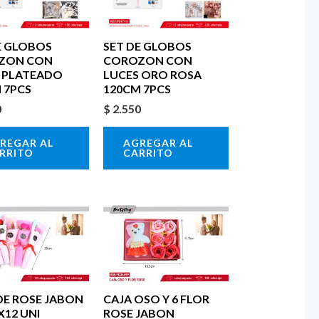
E GLOBOS
SET DE GLOBOS
ZON CON
COROZON CON
 PLATEADO
LUCES ORO ROSA
 7PCS
120CM 7PCS
0
$
2.550
REGAR AL
AGREGAR AL
RRITO
CARRITO
DE ROSE JABON
CAJA OSO Y 6 FLOR
X12 UNI
ROSE JABON