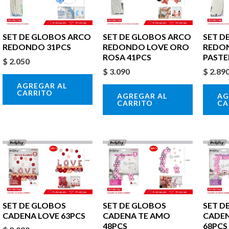
SET DE GLOBOS ARCO
SET DE GLOBOS ARCO
SET D
REDONDO 31PCS
REDONDO LOVE ORO
REDO
ROSA 41PCS
PASTE
$
2.050
$
3.090
$
2.89
AGREGAR AL
CARRITO
AGREGAR AL
AG
CARRITO
CA
SET DE GLOBOS
SET DE GLOBOS
SET D
CADENA LOVE 63PCS
CADENA TE AMO
CADEN
48PCS
68PCS