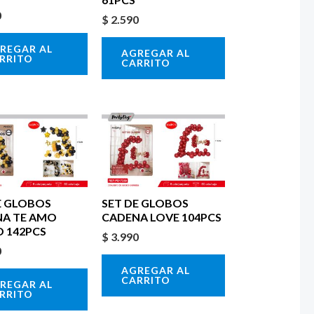
0
$
2.590
REGAR AL
AGREGAR AL
RRITO
CARRITO
E GLOBOS
SET DE GLOBOS
A TE AMO
CADENA LOVE 104PCS
 142PCS
$
3.990
0
AGREGAR AL
CARRITO
REGAR AL
RRITO