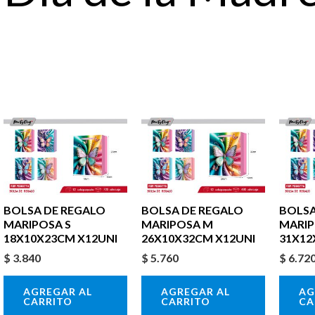
BOLSA DE REGALO
BOLSA DE REGALO
BOLSA
MARIPOSA S
MARIPOSA M
MARIP
18X10X23CM X12UNI
26X10X32CM X12UNI
31X12
$
3.840
$
5.760
$
6.72
AGREGAR AL
AGREGAR AL
AG
CARRITO
CARRITO
CA