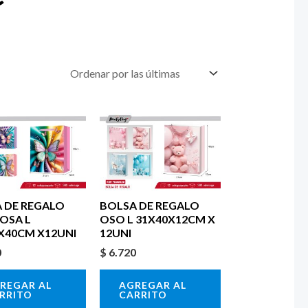
 DE REGALO
BOLSA DE REGALO
OSA L
OSO L 31X40X12CM X
X40CM X12UNI
12UNI
0
$
6.720
REGAR AL
AGREGAR AL
RRITO
CARRITO