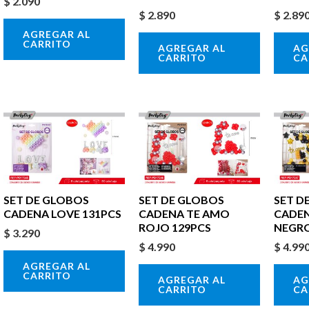
$
2.090
$
2.890
$
2.89
AGREGAR AL
CARRITO
AGREGAR AL
AG
CARRITO
CA
SET DE GLOBOS
SET DE GLOBOS
SET D
CADENA LOVE 131PCS
CADENA TE AMO
CADEN
ROJO 129PCS
NEGRO
$
3.290
$
4.990
$
4.99
AGREGAR AL
CARRITO
AGREGAR AL
AG
CARRITO
CA