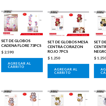
SET DE GLOBOS
SET DE GLOBOS MESA
SET D
CADENA FLORE 73PCS
CENTRA CORAZON
CENT
ROJO 7PCS
NEGR
$
2.590
$
1.250
$
1.25
AGREGAR AL
CARRITO
AGREGAR AL
AG
CARRITO
CA