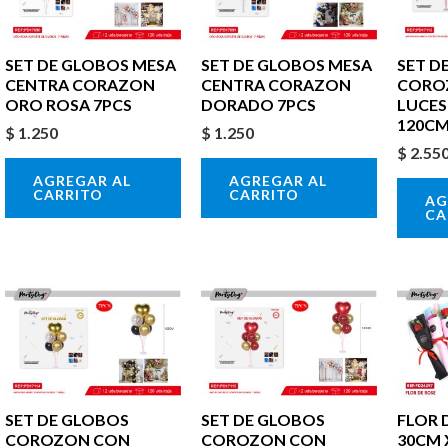
SET DE GLOBOS MESA
SET DE GLOBOS MESA
SET D
CENTRA CORAZON
CENTRA CORAZON
CORO
ORO ROSA 7PCS
DORADO 7PCS
LUCES
120CM
$
1.250
$
1.250
$
2.55
AGREGAR AL
AGREGAR AL
CARRITO
CARRITO
AG
CA
SET DE GLOBOS
SET DE GLOBOS
FLOR 
COROZON CON
COROZON CON
30CM 