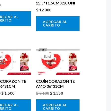
15.5*11.5CM X10 UNI
0
$
12.800
REGAR AL
RRITO
AGREGAR AL
CARRITO
El
El
El
El
precio
precio
precio
precio
e!
Sale!
original
actual
original
actual
era:
es:
era:
es:
$ 3.000.
$ 1.500.
$ 3.100.
$ 1.550.
 CORAZON TE
COJÍN CORAZON TE
6*31CM
AMO 36*31CM
0
$
1.500
$
3.100
$
1.550
REGAR AL
AGREGAR AL
RRITO
CARRITO