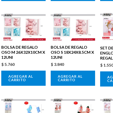
BOLSA DE REGALO
BOLSA DE REGALO
SET D
OSO M 26X32X10CM X
OSO S 18X24X8.5CM X
ENGL
12UNI
12UNI
REGAL
$
5.760
$
3.840
$
1.55
AGREGAR AL
AGREGAR AL
AG
CARRITO
CARRITO
CA