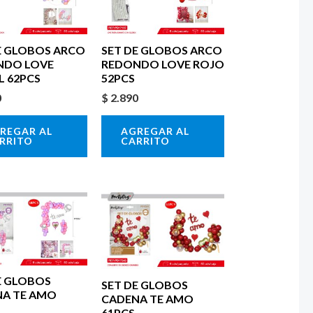
E GLOBOS ARCO
SET DE GLOBOS ARCO
NDO LOVE
REDONDO LOVE ROJO
L 62PCS
52PCS
0
$
2.890
REGAR AL
AGREGAR AL
RRITO
CARRITO
E GLOBOS
SET DE GLOBOS
A TE AMO
CADENA TE AMO
61PCS