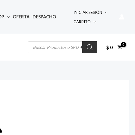
INICIAR SESIÓN
OP
OFERTA
DESPACHO
CARRITO
Búsqueda
de
productos
$
0
e