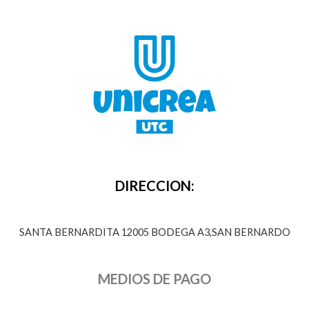
d
u
c
t
o
s
DIRECCION:
SANTA BERNARDITA 12005 BODEGA A3,SAN BERNARDO
MEDIOS DE PAGO