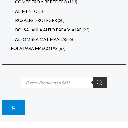
COMEDERO Y BEBEDERO
113
ALIMENTO
5
BOZALES PROTEGER
30
BOLSA JAULA AUTO PARA VIAJAR
23
ALFOMBRA MAT MANTAS
6
ROPA PARA MASCOTAS
67
B
ú
s
q
u
e
d
a
d
e
p
r
o