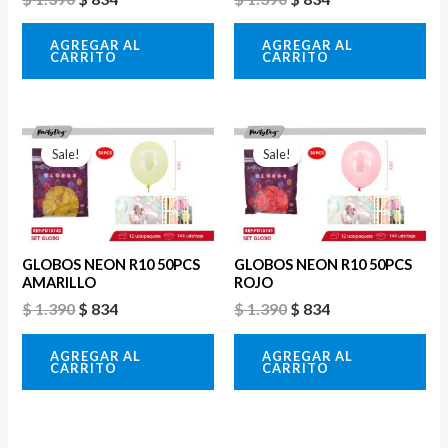
AGREGAR AL
AGREGAR AL
CARRITO
CARRITO
El
El
El
El
precio
precio
precio
precio
Sale!
Sale!
original
actual
original
actual
era:
es:
era:
es:
$ 1.390.
$ 834.
$ 1.390.
$ 834.
GLOBOS NEON R10 50PCS
GLOBOS NEON R10 50PCS
AMARILLO
ROJO
$
1.390
$
834
$
1.390
$
834
AGREGAR AL
AGREGAR AL
CARRITO
CARRITO