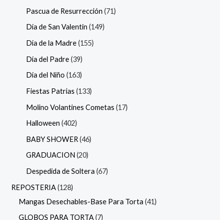
Pascua de Resurrección
71
Día de San Valentin
149
Día de la Madre
155
Día del Padre
39
Día del Niño
163
Fiestas Patrias
133
Molino Volantines Cometas
17
Halloween
402
BABY SHOWER
46
GRADUACION
20
Despedida de Soltera
67
REPOSTERIA
128
Mangas Desechables-Base Para Torta
41
GLOBOS PARA TORTA
7