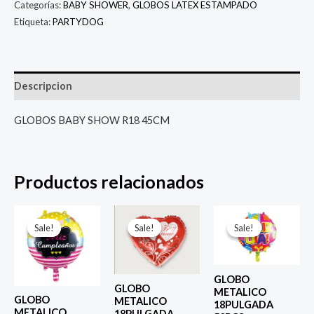
Categorías:
BABY SHOWER
,
GLOBOS LATEX ESTAMPADO
Etiqueta:
PARTYDOG
Descripcion
GLOBOS BABY SHOW R18 45CM
Productos relacionados
El
El
El
El
El
El
precio
precio
precio
precio
precio
prec
Sale!
Sale!
Sale!
Sale!
Sale!
Sale!
original
actual
original
actual
original
actu
era:
es:
era:
es:
era:
es:
$ 4.000.
$ 2.800.
$ 4.000.
$ 2.800.
$ 4.000.
$ 2.8
GLOBO
GLOBO
METALICO
GLOBO
METALICO
18PULGADA
METALICO
18PULGADA