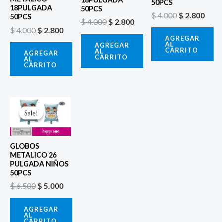
50PCS
18PULGADA
50PCS
$
4.000
$
2.800
50PCS
$
4.000
$
2.800
$
4.000
$
2.800
AGREGAR
AL
AGREGAR
CARRITO
AL
AGREGAR
CARRITO
AL
CARRITO
El
El
precio
precio
Sale!
Sale!
original
actual
era:
es:
$ 6.500.
$ 5.000.
GLOBOS
METALICO 26
PULGADA NIÑOS
50PCS
$
6.500
$
5.000
AGREGAR
AL
CARRITO