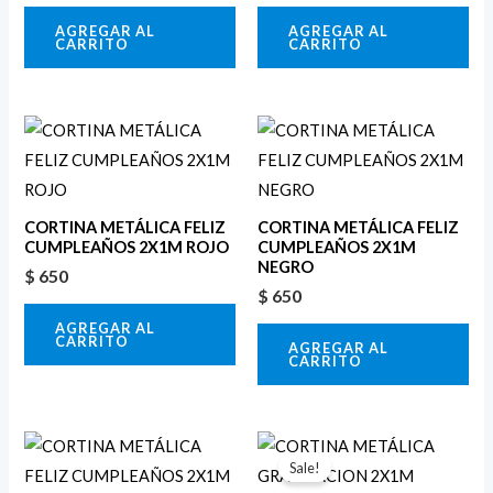
AGREGAR AL
AGREGAR AL
CARRITO
CARRITO
CORTINA METÁLICA FELIZ
CORTINA METÁLICA FELIZ
CUMPLEAÑOS 2X1M ROJO
CUMPLEAÑOS 2X1M
NEGRO
$
650
$
650
AGREGAR AL
CARRITO
AGREGAR AL
CARRITO
El
El
precio
precio
Sale!
original
actual