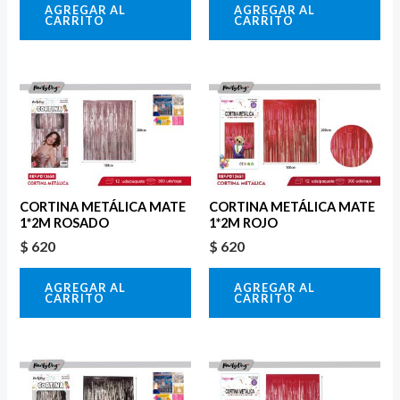
AGREGAR AL
AGREGAR AL
CARRITO
CARRITO
CORTINA METÁLICA MATE
CORTINA METÁLICA MATE
1*2M ROSADO
1*2M ROJO
$
620
$
620
AGREGAR AL
AGREGAR AL
CARRITO
CARRITO