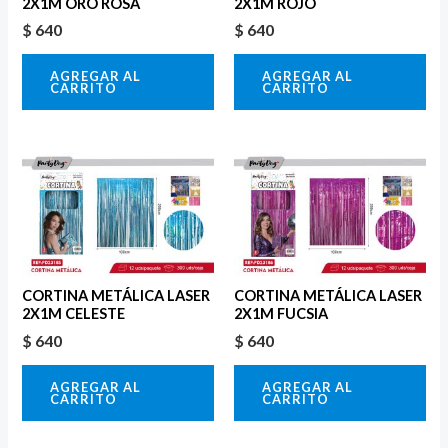
2X1M ORO ROSA
2X1M ROJO
$
640
$
640
AGREGAR AL
AGREGAR AL
CARRITO
CARRITO
CORTINA METÁLICA LASER
CORTINA METÁLICA LASER
2X1M CELESTE
2X1M FUCSIA
$
640
$
640
AGREGAR AL
AGREGAR AL
CARRITO
CARRITO