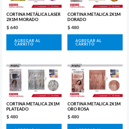
CORTINA METÁLICA LASER
CORTINA METALICA 2X1M
2X1M MORADO
DORADO
$
640
$
480
AGREGAR AL
AGREGAR AL
CARRITO
CARRITO
CORTINA METALICA 2X1M
CORTINA METALICA 2X1M
PLATEADO
ORO ROSA
$
480
$
480