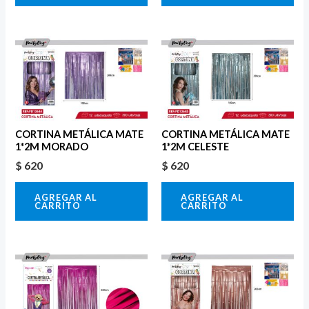
CORTINA METÁLICA MATE
CORTINA METÁLICA MATE
1*2M MORADO
1*2M CELESTE
$
620
$
620
AGREGAR AL
AGREGAR AL
CARRITO
CARRITO