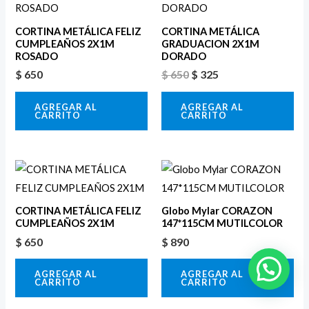
era:
es:
$ 650.
$ 325.
CORTINA METÁLICA FELIZ
CORTINA METÁLICA
CUMPLEAÑOS 2X1M
GRADUACION 2X1M
ROSADO
DORADO
$
650
$
650
$
325
AGREGAR AL
AGREGAR AL
CARRITO
CARRITO
CORTINA METÁLICA FELIZ
Globo Mylar CORAZON
CUMPLEAÑOS 2X1M
147*115CM MUTILCOLOR
$
650
$
890
AGREGAR AL
AGREGAR AL
CARRITO
CARRITO