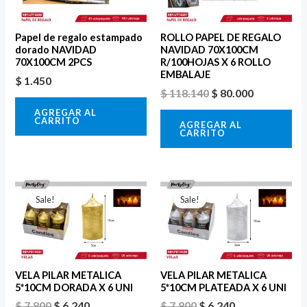
$ 118.140.
$ 80.000.
Papel de regalo estampado
ROLLO PAPEL DE REGALO
dorado NAVIDAD
NAVIDAD 70X100CM
70X100CM 2PCS
R/100HOJAS X 6 ROLLO
EMBALAJE
$
1.450
$
118.140
$
80.000
AGREGAR AL
CARRITO
AGREGAR AL
CARRITO
El
El
El
El
precio
precio
precio
precio
Sale!
Sale!
original
actual
original
actual
era:
es:
era:
es:
$ 7.800.
$ 6.240.
$ 7.800.
$ 6.240.
VELA PILAR METALICA
VELA PILAR METALICA
5*10CM DORADA X 6 UNI
5*10CM PLATEADA X 6 UNI
$
7.800
$
6.240
$
7.800
$
6.240