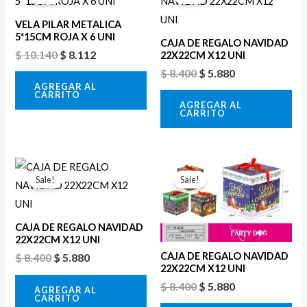
original
actual
original
actual
era:
es:
era:
es:
VELA PILAR METALICA
$ 10.140.
$ 8.112.
$ 8.400.
$ 5.880.
5*15CM ROJA X 6 UNI
CAJA DE REGALO NAVIDAD
$
10.140
$
8.112
22X22CM X12 UNI
$
8.400
$
5.880
AGREGAR AL
CARRITO
AGREGAR AL
CARRITO
El
El
El
El
precio
precio
precio
precio
Sale!
Sale!
original
actual
original
actual
era:
es:
era:
es:
$ 8.400.
$ 5.880.
$ 8.400.
$ 5.880.
CAJA DE REGALO NAVIDAD
22X22CM X12 UNI
CAJA DE REGALO NAVIDAD
$
8.400
$
5.880
22X22CM X12 UNI
$
8.400
$
5.880
AGREGAR AL
CARRITO