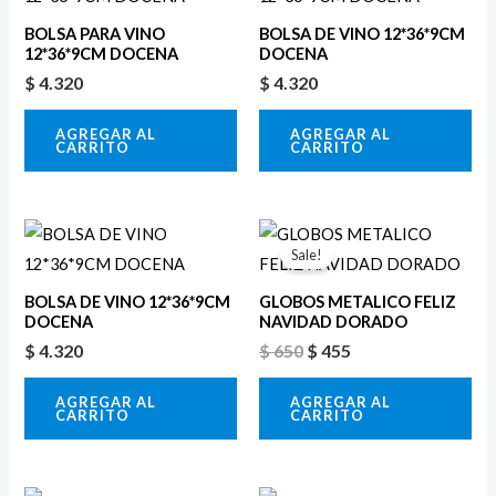
BOLSA PARA VINO
BOLSA DE VINO 12*36*9CM
12*36*9CM DOCENA
DOCENA
$
4.320
$
4.320
AGREGAR AL
AGREGAR AL
CARRITO
CARRITO
El
El
precio
precio
Sale!
original
actual
era:
es:
BOLSA DE VINO 12*36*9CM
GLOBOS METALICO FELIZ
$ 650.
$ 455.
DOCENA
NAVIDAD DORADO
$
4.320
$
650
$
455
AGREGAR AL
AGREGAR AL
CARRITO
CARRITO