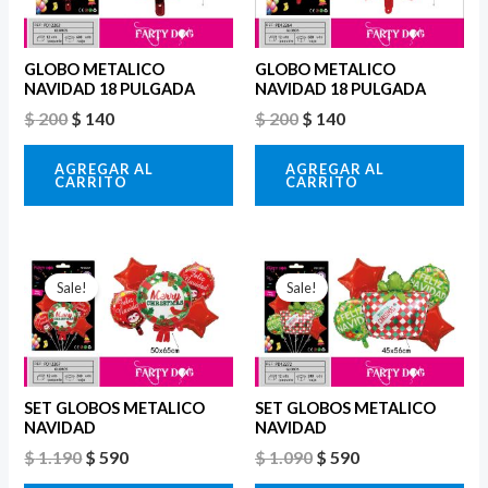
$ 200.
$ 140.
$ 200.
$ 140.
GLOBO METALICO
GLOBO METALICO
NAVIDAD 18 PULGADA
NAVIDAD 18 PULGADA
$
200
$
140
$
200
$
140
AGREGAR AL
AGREGAR AL
CARRITO
CARRITO
El
El
El
El
precio
precio
precio
precio
Sale!
Sale!
original
actual
original
actual
era:
es:
era:
es:
$ 1.190.
$ 590.
$ 1.090.
$ 590.
SET GLOBOS METALICO
SET GLOBOS METALICO
NAVIDAD
NAVIDAD
$
1.190
$
590
$
1.090
$
590