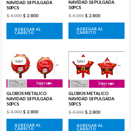
NAVIDAD 18 PULGADA
NAVIDAD 18 PULGADA
50PCS
50PCS
$
4.000
$
2.800
$
4.000
$
2.800
AGREGAR AL
AGREGAR AL
CARRITO
CARRITO
El
El
El
El
precio
precio
precio
precio
Sale!
Sale!
original
actual
original
actual
era:
es:
era:
es:
$ 4.000.
$ 2.800.
$ 4.000.
$ 2.800.
GLOBOS METALICO
GLOBOS METALICO
NAVIDAD 18 PULGADA
NAVIDAD 18 PULGADA
50PCS
50PCS
$
4.000
$
2.800
$
4.000
$
2.800
AGREGAR AL
AGREGAR AL
CARRITO
CARRITO