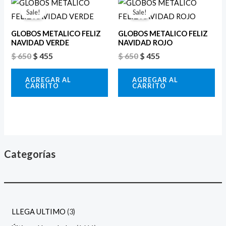
El
El
El
El
precio
precio
precio
precio
Sale!
Sale!
original
actual
original
actual
era:
es:
era:
es:
GLOBOS METALICO FELIZ
GLOBOS METALICO FELIZ
$ 650.
$ 455.
$ 650.
$ 455.
NAVIDAD VERDE
NAVIDAD ROJO
$
650
$
455
$
650
$
455
AGREGAR AL
AGREGAR AL
CARRITO
CARRITO
Categorías
LLEGA ULTIMO
3