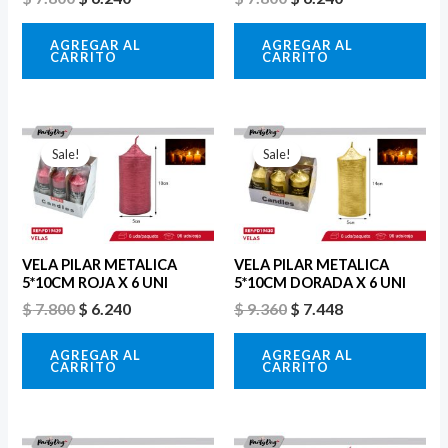
AGREGAR AL
AGREGAR AL
CARRITO
CARRITO
El
El
El
El
precio
precio
precio
precio
Sale!
Sale!
original
actual
original
actual
era:
es:
era:
es:
$ 7.800.
$ 6.240.
$ 9.360.
$ 7.448.
VELA PILAR METALICA
VELA PILAR METALICA
5*10CM ROJA X 6 UNI
5*10CM DORADA X 6 UNI
$
7.800
$
6.240
$
9.360
$
7.448
AGREGAR AL
AGREGAR AL
CARRITO
CARRITO
El
El
El
El