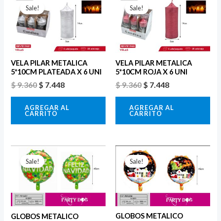
precio
precio
precio
precio
Sale!
Sale!
original
actual
original
actual
era:
es:
era:
es:
$ 9.360.
$ 7.448.
$ 9.360.
$ 7.448.
VELA PILAR METALICA
VELA PILAR METALICA
5*10CM PLATEADA X 6 UNI
5*10CM ROJA X 6 UNI
$
9.360
$
7.448
$
9.360
$
7.448
AGREGAR AL
AGREGAR AL
CARRITO
CARRITO
El
El
El
El
precio
precio
precio
precio
Sale!
Sale!
original
actual
original
actual
era:
es:
era:
es:
$ 4.000.
$ 2.800.
$ 4.000.
$ 2.800.
GLOBOS METALICO
GLOBOS METALICO