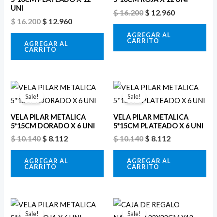
UNI
$
16.200
$
12.960
$
16.200
$
12.960
AGREGAR AL
CARRITO
AGREGAR AL
CARRITO
El
El
El
El
precio
precio
precio
precio
Sale!
Sale!
original
actual
original
actual
era:
es:
era:
es:
VELA PILAR METALICA
VELA PILAR METALICA
$ 10.140.
$ 8.112.
$ 10.140.
$ 8.112.
5*15CM DORADO X 6 UNI
5*15CM PLATEADO X 6 UNI
$
10.140
$
8.112
$
10.140
$
8.112
AGREGAR AL
AGREGAR AL
CARRITO
CARRITO
El
El
El
El
precio
precio
precio
precio
Sale!
Sale!