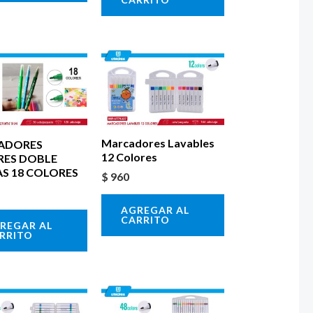
Marcadores Lavables
ADORES
12 Colores
RES DOBLE
S 18 COLORES
$
960
AGREGAR AL
CARRITO
REGAR AL
RRITO