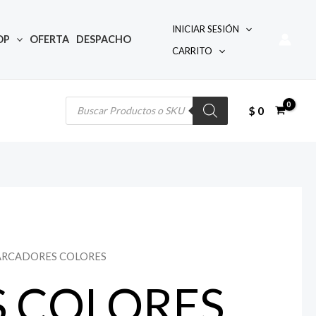
INICIAR SESIÓN
OP
OFERTA
DESPACHO
CARRITO
Búsqueda
de
productos
$
0
ARCADORES COLORES
 COLORES