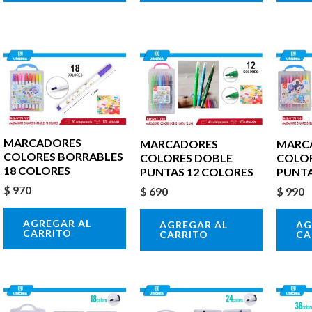
MARCADORES
MARCADORES
MARC
COLORES BORRABLES
COLORES DOBLE
COLO
18 COLORES
PUNTAS 12 COLORES
PUNTA
$
970
$
690
$
990
AGREGAR AL
AGREGAR AL
AG
CARRITO
CARRITO
CA