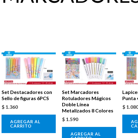
Set Destacadores con
Set Marcadores
Lapice
Sello de figuras 6PCS
Rotuladores Mágicos
Punta
Doble Línea
$
1.360
$
1.08
Metalizados 8 Colores
$
1.590
AGREGAR AL
AG
CARRITO
CA
AGREGAR AL