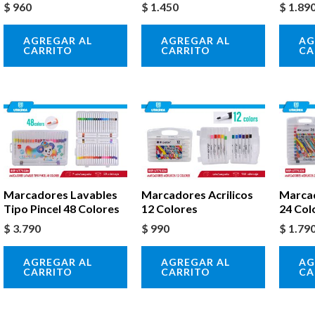
$
960
$
1.450
$
1.89
AGREGAR AL
AGREGAR AL
AG
CARRITO
CARRITO
CA
Marcadores Lavables
Marcadores Acrilicos
Marcad
Tipo Pincel 48 Colores
12 Colores
24 Col
$
3.790
$
990
$
1.79
AGREGAR AL
AGREGAR AL
AG
CARRITO
CARRITO
CA