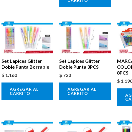
CARRITO
Set Lapices Glitter
Set Lapices Glitter
MARC
Doble Punta Borrable
Doble Punta 3PCS
COLOR
8PCS
$
1.160
$
720
$
1.19
AGREGAR AL
AGREGAR AL
CARRITO
CARRITO
AG
CA