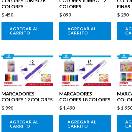
COLORES JUMBO 6
COLORES JUMBO 12
COLOR
COLORES
COLORES
FINAS
$
450
$
890
$
290
AGREGAR AL
AGREGAR AL
AG
CARRITO
CARRITO
CA
MARCADORES
MARCADORES
MARC
COLORES 12 COLORES
COLORES 18 COLORES
COLOR
$
990
$
1.490
$
1.95
AGREGAR AL
AGREGAR AL
AG
CARRITO
CARRITO
CA