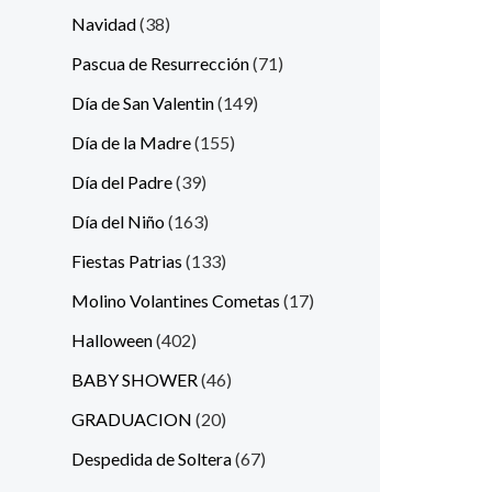
Navidad
38
Pascua de Resurrección
71
Día de San Valentin
149
Día de la Madre
155
Día del Padre
39
Día del Niño
163
Fiestas Patrias
133
Molino Volantines Cometas
17
Halloween
402
BABY SHOWER
46
GRADUACION
20
Despedida de Soltera
67