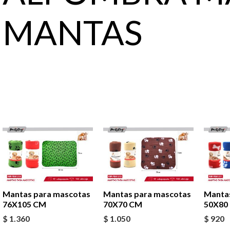
MANTAS
Mantas para mascotas
Mantas para mascotas
Manta
76X105 CM
70X70 CM
50X80
$
1.360
$
1.050
$
920