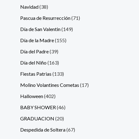
Navidad
38
Pascua de Resurrección
71
Día de San Valentin
149
Día de la Madre
155
Día del Padre
39
Día del Niño
163
Fiestas Patrias
133
Molino Volantines Cometas
17
Halloween
402
BABY SHOWER
46
GRADUACION
20
Despedida de Soltera
67