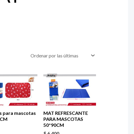
s para mascotas
MAT REFRESCANTE
 CM
PARA MASCOTAS
50*90CM
$
6.400