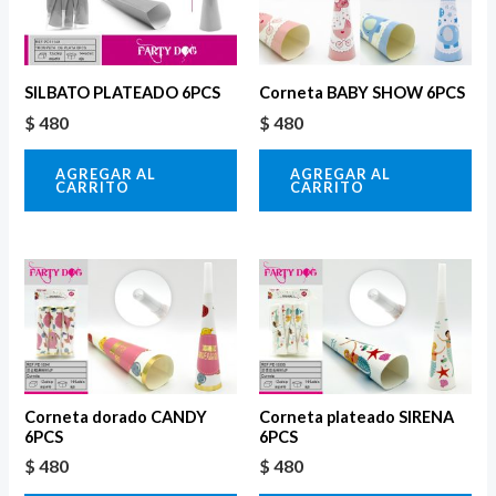
SILBATO PLATEADO 6PCS
Corneta BABY SHOW 6PCS
$
480
$
480
AGREGAR AL
AGREGAR AL
CARRITO
CARRITO
Corneta dorado CANDY
Corneta plateado SIRENA
6PCS
6PCS
$
480
$
480