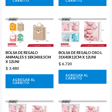
CARRITO
CARRITO
BOLSA DE REGALO
BOLSA DE REGALO OSO L
ANIMALES S 18X24X8.5CM
31X40X12CM X 12UNI
X 12UNI
$
6.720
$
3.480
AGREGAR AL
CARRITO
AGREGAR AL
CARRITO