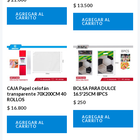
$
13.500
AGREGAR AL
CARRITO
AGREGAR AL
CARRITO
CAJA Papel celofán
BOLSA PARA DULCE
transparente 70X200CM 40
16.5*25CM 8PCS
ROLLOS
$
250
$
16.800
AGREGAR AL
CARRITO
AGREGAR AL
CARRITO