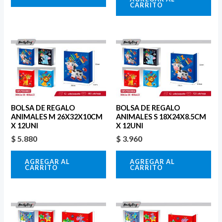
CARRITO
BOLSA DE REGALO
BOLSA DE REGALO
ANIMALES M 26X32X10CM
ANIMALES S 18X24X8.5CM
X 12UNI
X 12UNI
$
5.880
$
3.960
AGREGAR AL
AGREGAR AL
CARRITO
CARRITO