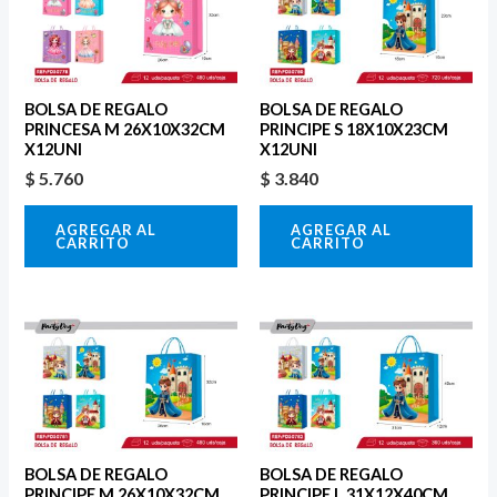
BOLSA DE REGALO
BOLSA DE REGALO
PRINCESA M 26X10X32CM
PRINCIPE S 18X10X23CM
X12UNI
X12UNI
$
5.760
$
3.840
AGREGAR AL
AGREGAR AL
CARRITO
CARRITO
BOLSA DE REGALO
BOLSA DE REGALO
PRINCIPE M 26X10X32CM
PRINCIPE L 31X12X40CM