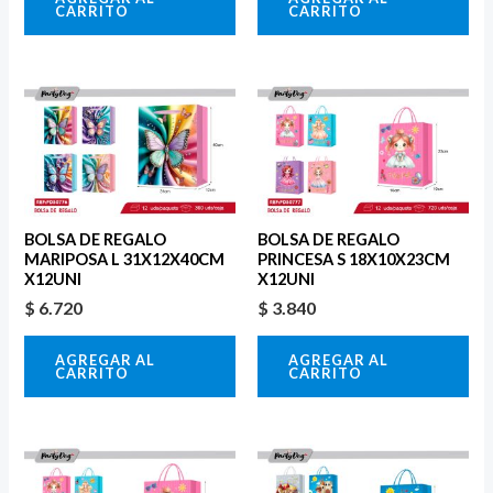
CARRITO
CARRITO
BOLSA DE REGALO
BOLSA DE REGALO
MARIPOSA L 31X12X40CM
PRINCESA S 18X10X23CM
X12UNI
X12UNI
$
6.720
$
3.840
AGREGAR AL
AGREGAR AL
CARRITO
CARRITO