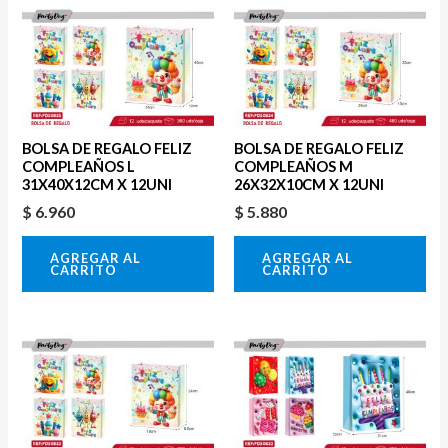
BOLSA DE REGALO FELIZ
BOLSA DE REGALO FELIZ
COMPLEAÑOS L
COMPLEAÑOS M
31X40X12CM X 12UNI
26X32X10CM X 12UNI
$
6.960
$
5.880
AGREGAR AL
AGREGAR AL
CARRITO
CARRITO