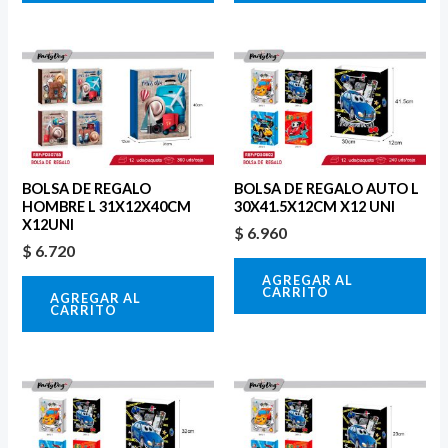
BOLSA DE REGALO
BOLSA DE REGALO AUTO L
HOMBRE L 31X12X40CM
30X41.5X12CM X12 UNI
X12UNI
$
6.960
$
6.720
AGREGAR AL
CARRITO
AGREGAR AL
CARRITO