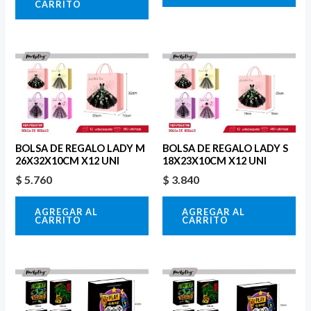
CARRITO
BOLSA DE REGALO LADY M
BOLSA DE REGALO LADY S
26X32X10CM X12 UNI
18X23X10CM X12 UNI
$
5.760
$
3.840
AGREGAR AL
AGREGAR AL
CARRITO
CARRITO