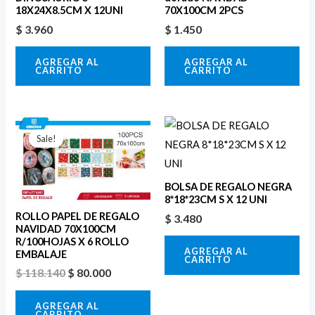
18X24X8.5CM X 12UNI
70X100CM 2PCS
$
3.960
$
1.450
AGREGAR AL
AGREGAR AL
CARRITO
CARRITO
El
El
precio
precio
Sale!
original
actual
era:
es:
$ 118.140.
$ 80.000.
BOLSA DE REGALO NEGRA
8*18*23CM S X 12 UNI
ROLLO PAPEL DE REGALO
$
3.480
NAVIDAD 70X100CM
R/100HOJAS X 6 ROLLO
AGREGAR AL
EMBALAJE
CARRITO
$
118.140
$
80.000
AGREGAR AL
CARRITO