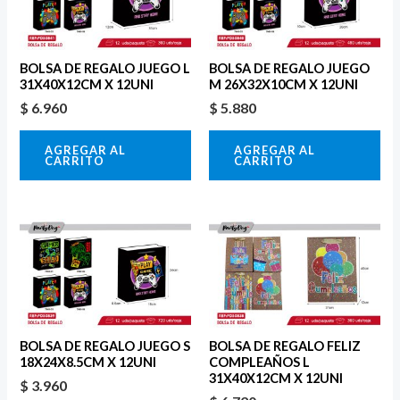
BOLSA DE REGALO JUEGO L
BOLSA DE REGALO JUEGO
31X40X12CM X 12UNI
M 26X32X10CM X 12UNI
$
6.960
$
5.880
AGREGAR AL
AGREGAR AL
CARRITO
CARRITO
BOLSA DE REGALO JUEGO S
BOLSA DE REGALO FELIZ
18X24X8.5CM X 12UNI
COMPLEAÑOS L
31X40X12CM X 12UNI
$
3.960