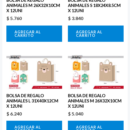
BOLSA DE REGALO
BOLSA DE REGALO
ANIMALES M 26X32X10CM
ANIMALES S 18X24X8.5CM
X 12UNI
X 12UNI
$
5.760
$
3.840
AGREGAR AL
AGREGAR AL
CARRITO
CARRITO
BOLSA DE REGALO
BOLSA DE REGALO
ANIMALES L 31X40X12CM
ANIMALES M 26X32X10CM
X 12UNI
X 12UNI
$
6.240
$
5.040
AGREGAR AL
AGREGAR AL