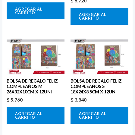
$
6.720
AGREGAR AL
CARRITO
AGREGAR AL
CARRITO
BOLSA DE REGALO FELIZ
BOLSA DE REGALO FELIZ
COMPLEAÑOS M
COMPLEAÑOS S
26X32X10CM X 12UNI
18X24X8.5CM X 12UNI
$
5.760
$
3.840
AGREGAR AL
AGREGAR AL
CARRITO
CARRITO