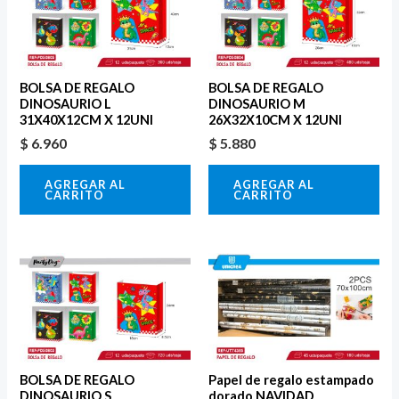
BOLSA DE REGALO
BOLSA DE REGALO
DINOSAURIO L
DINOSAURIO M
31X40X12CM X 12UNI
26X32X10CM X 12UNI
$
6.960
$
5.880
AGREGAR AL
AGREGAR AL
CARRITO
CARRITO
BOLSA DE REGALO
Papel de regalo estampado
DINOSAURIO S
dorado NAVIDAD