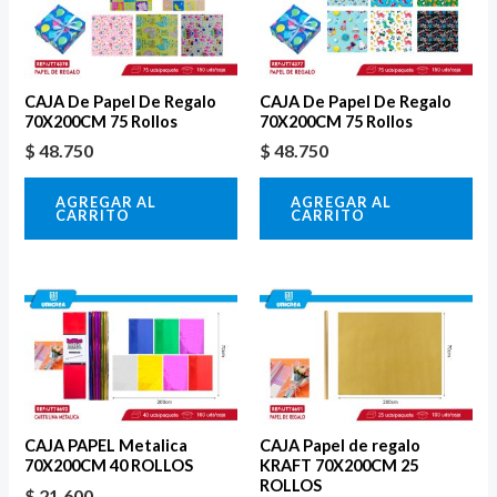
CAJA De Papel De Regalo
CAJA De Papel De Regalo
70X200CM 75 Rollos
70X200CM 75 Rollos
$
48.750
$
48.750
AGREGAR AL
AGREGAR AL
CARRITO
CARRITO
CAJA PAPEL Metalica
CAJA Papel de regalo
70X200CM 40 ROLLOS
KRAFT 70X200CM 25
ROLLOS
$
21.600