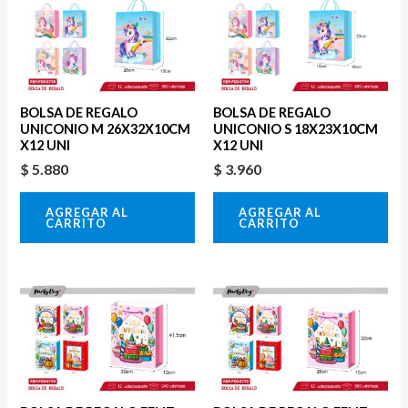
BOLSA DE REGALO
BOLSA DE REGALO
UNICONIO M 26X32X10CM
UNICONIO S 18X23X10CM
X12 UNI
X12 UNI
$
5.880
$
3.960
AGREGAR AL
AGREGAR AL
CARRITO
CARRITO