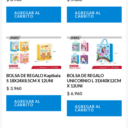
AGREGAR AL
AGREGAR AL
CARRITO
CARRITO
BOLSA DE REGALO Kapibala
BOLSA DE REGALO
S 18X24X8.5CM X 12UNI
UNICORNIO L 31X40X12CM
X 12UNI
$
3.960
$
6.960
AGREGAR AL
CARRITO
AGREGAR AL
CARRITO