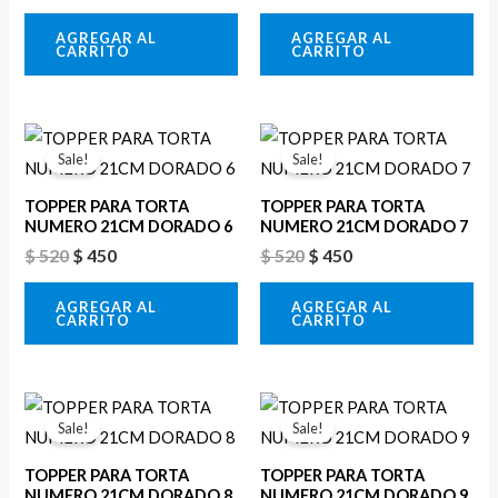
AGREGAR AL
AGREGAR AL
CARRITO
CARRITO
El
El
El
El
precio
precio
precio
precio
Sale!
Sale!
original
actual
original
actual
era:
es:
era:
es:
TOPPER PARA TORTA
TOPPER PARA TORTA
$ 520.
$ 450.
$ 520.
$ 450.
NUMERO 21CM DORADO 6
NUMERO 21CM DORADO 7
$
520
$
450
$
520
$
450
AGREGAR AL
AGREGAR AL
CARRITO
CARRITO
El
El
El
El
precio
precio
precio
precio
Sale!
Sale!
original
actual
original
actual
era:
es:
era:
es:
TOPPER PARA TORTA
TOPPER PARA TORTA
$ 520.
$ 450.
$ 520.
$ 450.
NUMERO 21CM DORADO 8
NUMERO 21CM DORADO 9