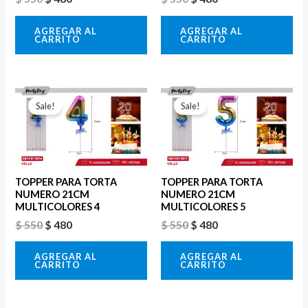
AGREGAR AL
AGREGAR AL
CARRITO
CARRITO
El
El
El
El
precio
precio
precio
precio
Sale!
Sale!
original
actual
original
actual
era:
es:
era:
es:
$ 550.
$ 480.
$ 550.
$ 480.
TOPPER PARA TORTA
TOPPER PARA TORTA
NUMERO 21CM
NUMERO 21CM
MULTICOLORES 4
MULTICOLORES 5
$
550
$
480
$
550
$
480
AGREGAR AL
AGREGAR AL
CARRITO
CARRITO