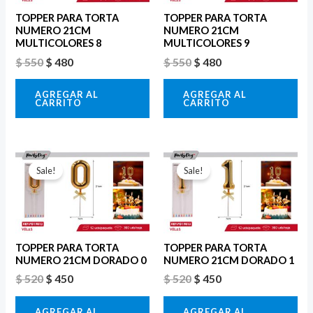
TOPPER PARA TORTA
TOPPER PARA TORTA
NUMERO 21CM
NUMERO 21CM
MULTICOLORES 8
MULTICOLORES 9
$
550
$
480
$
550
$
480
AGREGAR AL
AGREGAR AL
CARRITO
CARRITO
El
El
El
El
precio
precio
precio
precio
Sale!
Sale!
original
actual
original
actual
era:
es:
era:
es:
$ 520.
$ 450.
$ 520.
$ 450.
TOPPER PARA TORTA
TOPPER PARA TORTA
NUMERO 21CM DORADO 0
NUMERO 21CM DORADO 1
$
520
$
450
$
520
$
450
AGREGAR AL
AGREGAR AL