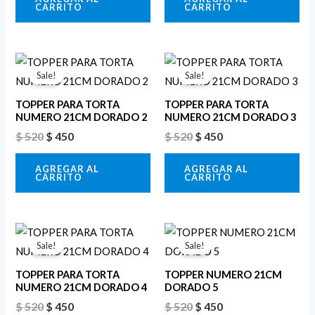
CARRITO
CARRITO
El
El
El
El
precio
precio
precio
precio
Sale!
Sale!
original
actual
original
actual
era:
es:
era:
es:
TOPPER PARA TORTA
TOPPER PARA TORTA
$ 520.
$ 450.
$ 520.
$ 450.
NUMERO 21CM DORADO 2
NUMERO 21CM DORADO 3
$
520
$
450
$
520
$
450
AGREGAR AL
AGREGAR AL
CARRITO
CARRITO
El
El
El
El
precio
precio
precio
precio
Sale!
Sale!
original
actual
original
actual
era:
es:
era:
es:
TOPPER PARA TORTA
TOPPER NUMERO 21CM
$ 520.
$ 450.
$ 520.
$ 450.
NUMERO 21CM DORADO 4
DORADO 5
$
520
$
450
$
520
$
450