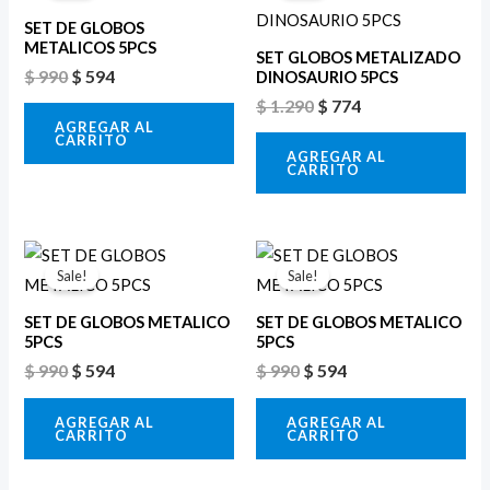
era:
es:
era:
es:
SET DE GLOBOS
$ 990.
$ 594.
$ 1.290.
$ 774.
METALICOS 5PCS
SET GLOBOS METALIZADO
$
990
$
594
DINOSAURIO 5PCS
$
1.290
$
774
AGREGAR AL
CARRITO
AGREGAR AL
CARRITO
El
El
El
El
precio
precio
precio
precio
Sale!
Sale!
original
actual
original
actual
era:
es:
era:
es:
SET DE GLOBOS METALICO
SET DE GLOBOS METALICO
$ 990.
$ 594.
$ 990.
$ 594.
5PCS
5PCS
$
990
$
594
$
990
$
594
AGREGAR AL
AGREGAR AL
CARRITO
CARRITO