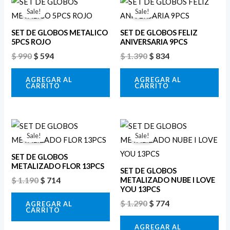
precio
precio
precio
precio
Sale!
Sale!
original
actual
original
actual
era:
es:
era:
es:
SET DE GLOBOS METALICO
SET DE GLOBOS FELIZ
$ 990.
$ 594.
$ 1.390.
$ 834.
5PCS ROJO
ANIVERSARIA 9PCS
$
990
$
594
$
1.390
$
834
AGREGAR AL
AGREGAR AL
CARRITO
CARRITO
El
El
El
El
precio
precio
precio
precio
Sale!
Sale!
original
actual
original
actual
era:
es:
era:
es:
SET DE GLOBOS
$ 1.190.
$ 714.
$ 1.290.
$ 774.
METALIZADO FLOR 13PCS
SET DE GLOBOS
$
1.190
$
714
METALIZADO NUBE I LOVE
YOU 13PCS
$
1.290
$
774
AGREGAR AL
CARRITO
AGREGAR AL