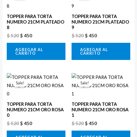
original
actual
original
actual
era:
es:
era:
es:
$ 520.
$ 450.
$ 520.
$ 450.
TOPPER PARA TORTA
TOPPER PARA TORTA
NUMERO 21CM PLATEADO
NUMERO 21CM PLATEADO
8
9
$
520
$
450
$
520
$
450
AGREGAR AL
AGREGAR AL
CARRITO
CARRITO
El
El
El
El
precio
precio
precio
precio
Sale!
Sale!
original
actual
original
actual
era:
es:
era:
es:
$ 520.
$ 450.
$ 520.
$ 450.
TOPPER PARA TORTA
TOPPER PARA TORTA
NUMERO 21CM ORO ROSA
NUMERO 21CM ORO ROSA
0
1
$
520
$
450
$
520
$
450