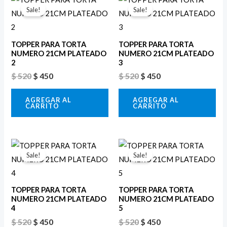
precio
precio
precio
precio
Sale!
Sale!
original
actual
original
actual
era:
es:
era:
es:
$ 520.
$ 450.
$ 520.
$ 450.
TOPPER PARA TORTA
TOPPER PARA TORTA
NUMERO 21CM PLATEADO
NUMERO 21CM PLATEADO
2
3
$
520
$
450
$
520
$
450
AGREGAR AL
AGREGAR AL
CARRITO
CARRITO
El
El
El
El
precio
precio
precio
precio
Sale!
Sale!
original
actual
original
actual
era:
es:
era:
es:
$ 520.
$ 450.
$ 520.
$ 450.
TOPPER PARA TORTA
TOPPER PARA TORTA
NUMERO 21CM PLATEADO
NUMERO 21CM PLATEADO
4
5
$
520
$
450
$
520
$
450