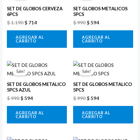
original
actual
original
actual
era:
es:
era:
es:
SET DE GLOBOS CERVEZA
SET GLOBOS METALICOS
$ 1.190.
$ 714.
$ 990.
$ 594.
6PCS
5PCS
$
1.190
$
714
$
990
$
594
AGREGAR AL
AGREGAR AL
CARRITO
CARRITO
El
El
El
El
precio
precio
precio
precio
Sale!
Sale!
original
actual
original
actual
era:
es:
era:
es:
SET DE GLOBOS METALICO
SET DE GLOBOS METALICO
$ 990.
$ 594.
$ 990.
$ 594.
5PCS AZUL
5PCS
$
990
$
594
$
990
$
594
AGREGAR AL
AGREGAR AL
CARRITO
CARRITO
El
El
El
El