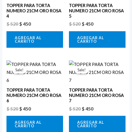
$ 520.
$ 450.
$ 520.
$ 450.
TOPPER PARA TORTA
TOPPER PARA TORTA
NUMERO 21CM ORO ROSA
NUMERO 21CM ORO ROSA
4
5
$
520
$
450
$
520
$
450
AGREGAR AL
AGREGAR AL
CARRITO
CARRITO
El
El
El
El
precio
precio
precio
precio
Sale!
Sale!
original
actual
original
actual
era:
es:
era:
es:
$ 520.
$ 450.
$ 520.
$ 450.
TOPPER PARA TORTA
TOPPER PARA TORTA
NUMERO 21CM ORO ROSA
NUMERO 21CM ORO ROSA
6
7
$
520
$
450
$
520
$
450
AGREGAR AL
AGREGAR AL
CARRITO
CARRITO