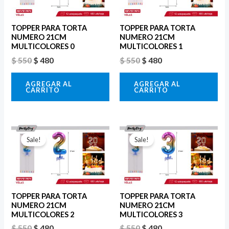
$ 550.
$ 480.
$ 550.
$ 480.
TOPPER PARA TORTA
TOPPER PARA TORTA
NUMERO 21CM
NUMERO 21CM
MULTICOLORES 0
MULTICOLORES 1
$
550
$
480
$
550
$
480
AGREGAR AL
AGREGAR AL
CARRITO
CARRITO
El
El
El
El
precio
precio
precio
precio
Sale!
Sale!
original
actual
original
actual
era:
es:
era:
es:
$ 550.
$ 480.
$ 550.
$ 480.
TOPPER PARA TORTA
TOPPER PARA TORTA
NUMERO 21CM
NUMERO 21CM
MULTICOLORES 2
MULTICOLORES 3
$
550
$
480
$
550
$
480