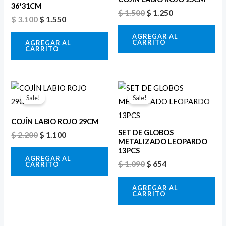
$ 3.100.
$ 1.550.
$ 1.500.
$ 1.250.
36*31CM
$
1.500
$
1.250
$
3.100
$
1.550
AGREGAR AL
CARRITO
AGREGAR AL
CARRITO
El
El
El
El
precio
precio
precio
precio
Sale!
Sale!
original
actual
original
actual
era:
es:
era:
es:
COJÍN LABIO ROJO 29CM
$ 2.200.
$ 1.100.
$ 1.090.
$ 654.
SET DE GLOBOS
$
2.200
$
1.100
METALIZADO LEOPARDO
13PCS
AGREGAR AL
$
1.090
$
654
CARRITO
AGREGAR AL
CARRITO