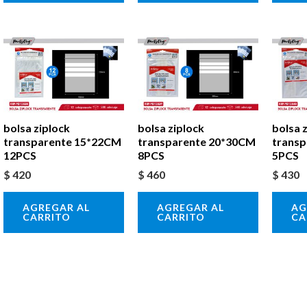
bolsa ziplock
bolsa ziplock
bolsa 
transparente 15*22CM
transparente 20*30CM
trans
12PCS
8PCS
5PCS
$
420
$
460
$
430
AGREGAR AL
AGREGAR AL
AG
CARRITO
CARRITO
CA