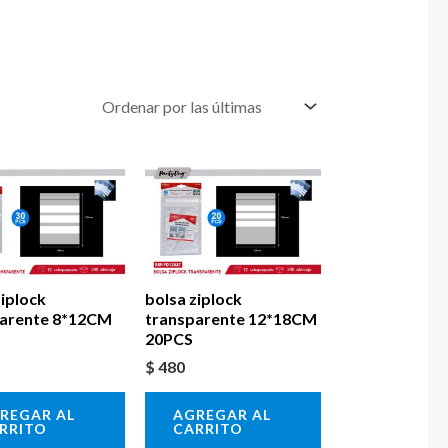
ziplock
bolsa ziplock
parente 8*12CM
transparente 12*18CM
20PCS
$
480
REGAR AL
AGREGAR AL
RRITO
CARRITO