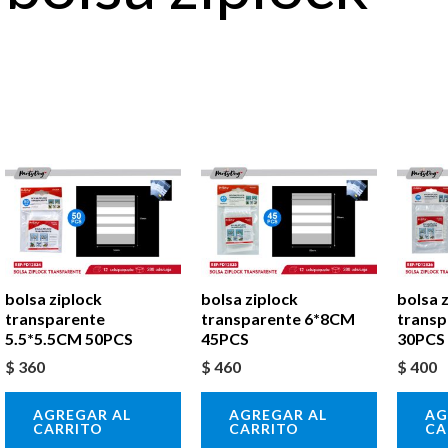
bolsa ziplock
bolsa ziplock
bolsa 
transparente
transparente 6*8CM
trans
5.5*5.5CM 50PCS
45PCS
30PCS
$
360
$
460
$
400
AGREGAR AL
AGREGAR AL
AG
CARRITO
CARRITO
CA