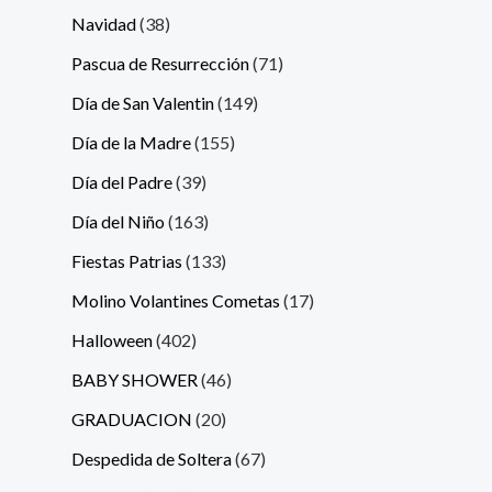
Navidad
38
Pascua de Resurrección
71
Día de San Valentin
149
Día de la Madre
155
Día del Padre
39
Día del Niño
163
Fiestas Patrias
133
Molino Volantines Cometas
17
Halloween
402
BABY SHOWER
46
GRADUACION
20
Despedida de Soltera
67