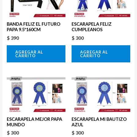
BANDA FELIZ EL FUTURO
ESCARAPELA FELIZ
PAPA 9.5*160CM
CUMPLEANOS
$
390
$
300
AGREGAR AL
AGREGAR AL
CARRITO
CARRITO
ESCARAPELA MEJOR PAPA
ESCARAPELA MI BAUTIZO
MUNDO
AZUL
$
300
$
300