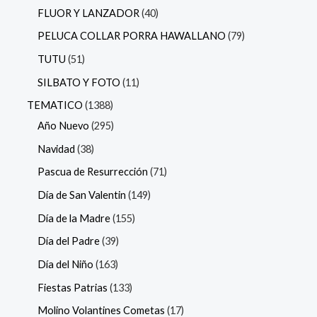
FLUOR Y LANZADOR
40
PELUCA COLLAR PORRA HAWALLANO
79
TUTU
51
SILBATO Y FOTO
11
TEMATICO
1388
Año Nuevo
295
Navidad
38
Pascua de Resurrección
71
Día de San Valentin
149
Día de la Madre
155
Día del Padre
39
Día del Niño
163
Fiestas Patrias
133
Molino Volantines Cometas
17