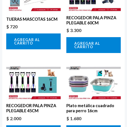
RECOGEDOR PALA PINZA
TIJERAS MASCOTAS 16CM
PLEGABLE 60CM
$
720
$
3.300
AGREGAR AL
CARRITO
AGREGAR AL
CARRITO
RECOGEDOR PALA PINZA
Plato metálica cuadrado
PLEGABLE 45CM
para perro 16cm
$
2.000
$
1.680