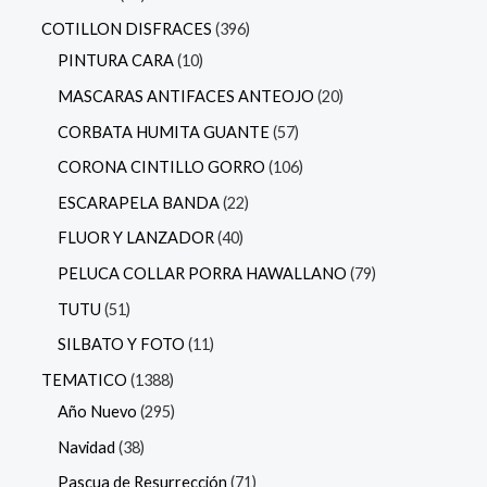
COTILLON DISFRACES
396
PINTURA CARA
10
MASCARAS ANTIFACES ANTEOJO
20
CORBATA HUMITA GUANTE
57
CORONA CINTILLO GORRO
106
ESCARAPELA BANDA
22
FLUOR Y LANZADOR
40
PELUCA COLLAR PORRA HAWALLANO
79
TUTU
51
SILBATO Y FOTO
11
TEMATICO
1388
Año Nuevo
295
Navidad
38
Pascua de Resurrección
71