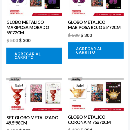
era:
es:
era:
es:
$ 500.
$ 300.
$ 500.
$ 300.
GLOBO METALICO
GLOBO METALICO
MARIPOSA MORADO
MARIPOSA ROJO 55*72CM
55*72CM
$
500
$
300
$
500
$
300
AGREGAR AL
CARRITO
AGREGAR AL
CARRITO
El
El
El
El
precio
precio
precio
precio
Sale!
Sale!
original
actual
original
actual
era:
es:
era:
es:
$ 650.
$ 390.
$ 480.
$ 294.
GLOBO METALICO
SET GLOBO METALIZADO
CORONA M 75x70CM
49.5*98CM
$
480
$
294