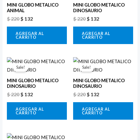
era:
es:
era:
es:
MINI GLOBO METALICO
MINI GLOBO METALICO
$ 220.
$ 132.
$ 220.
$ 132.
ANIMAL
DINOSAURIO
$
220
$
132
$
220
$
132
AGREGAR AL
AGREGAR AL
CARRITO
CARRITO
El
El
El
El
precio
precio
precio
precio
Sale!
Sale!
original
actual
original
actual
era:
es:
era:
es:
MINI GLOBO METALICO
MINI GLOBO METALICO
$ 220.
$ 132.
$ 220.
$ 132.
DINOSAURIO
DINOSAURIO
$
220
$
132
$
220
$
132
AGREGAR AL
AGREGAR AL
CARRITO
CARRITO
El
El