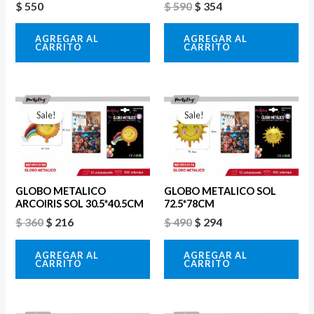
$
550
$
590
$
354
AGREGAR AL
AGREGAR AL
CARRITO
CARRITO
El
El
El
El
precio
precio
precio
precio
Sale!
Sale!
original
actual
original
actual
era:
es:
era:
es:
$ 360.
$ 216.
$ 490.
$ 294.
GLOBO METALICO
GLOBO METALICO SOL
ARCOIRIS SOL 30.5*40.5CM
72.5*78CM
$
360
$
216
$
490
$
294
AGREGAR AL
AGREGAR AL
CARRITO
CARRITO