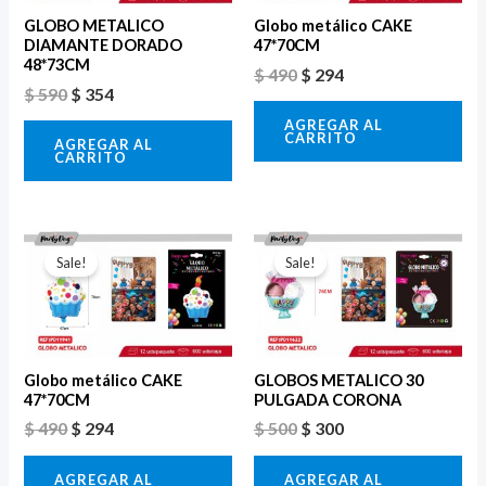
GLOBO METALICO
Globo metálico CAKE
DIAMANTE DORADO
47*70CM
48*73CM
$
490
$
294
$
590
$
354
AGREGAR AL
CARRITO
AGREGAR AL
CARRITO
El
El
El
El
precio
precio
precio
precio
Sale!
Sale!
original
actual
original
actual
era:
es:
era:
es:
$ 490.
$ 294.
$ 500.
$ 300.
Globo metálico CAKE
GLOBOS METALICO 30
47*70CM
PULGADA CORONA
$
490
$
294
$
500
$
300
AGREGAR AL
AGREGAR AL