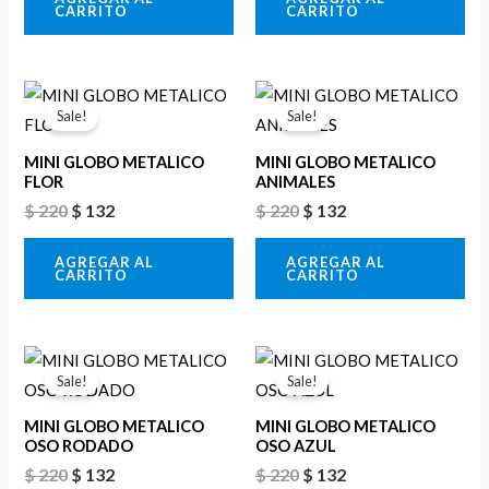
CARRITO
CARRITO
El
El
El
El
precio
precio
precio
precio
Sale!
Sale!
original
actual
original
actual
era:
es:
era:
es:
MINI GLOBO METALICO
MINI GLOBO METALICO
$ 220.
$ 132.
$ 220.
$ 132.
FLOR
ANIMALES
$
220
$
132
$
220
$
132
AGREGAR AL
AGREGAR AL
CARRITO
CARRITO
El
El
El
El
precio
precio
precio
precio
Sale!
Sale!
original
actual
original
actual
era:
es:
era:
es:
MINI GLOBO METALICO
MINI GLOBO METALICO
$ 220.
$ 132.
$ 220.
$ 132.
OSO RODADO
OSO AZUL
$
220
$
132
$
220
$
132