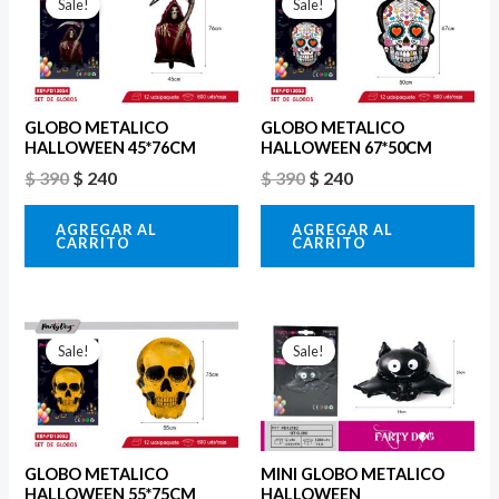
precio
precio
precio
precio
Sale!
Sale!
original
actual
original
actual
era:
es:
era:
es:
$ 390.
$ 240.
$ 390.
$ 240.
GLOBO METALICO
GLOBO METALICO
HALLOWEEN 45*76CM
HALLOWEEN 67*50CM
$
390
$
240
$
390
$
240
AGREGAR AL
AGREGAR AL
CARRITO
CARRITO
El
El
El
El
precio
precio
precio
precio
Sale!
Sale!
original
actual
original
actual
era:
es:
era:
es:
$ 390.
$ 240.
$ 200.
$ 120.
GLOBO METALICO
MINI GLOBO METALICO
HALLOWEEN 55*75CM
HALLOWEEN