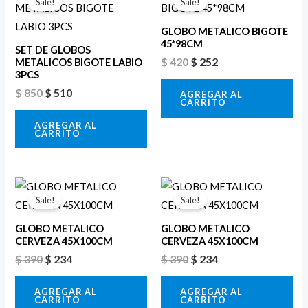
Sale!
Sale!
original
actual
original
actual
era:
es:
era:
es:
GLOBO METALICO BIGOTE
$ 850.
$ 510.
$ 420.
$ 252.
45*98CM
SET DE GLOBOS
$
420
$
252
METALICOS BIGOTE LABIO
3PCS
$
850
$
510
AGREGAR AL
CARRITO
AGREGAR AL
CARRITO
El
El
El
El
precio
precio
precio
precio
Sale!
Sale!
original
actual
original
actual
era:
es:
era:
es:
GLOBO METALICO
GLOBO METALICO
$ 390.
$ 234.
$ 390.
$ 234.
CERVEZA 45X100CM
CERVEZA 45X100CM
$
390
$
234
$
390
$
234
AGREGAR AL
AGREGAR AL
CARRITO
CARRITO