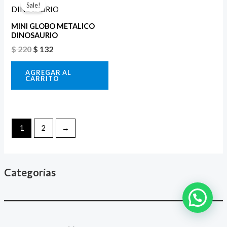
precio
precio
Sale!
original
actual
era:
es:
MINI GLOBO METALICO
$ 220.
$ 132.
DINOSAURIO
$
220
$
132
AGREGAR AL
CARRITO
1
2
→
Categorías