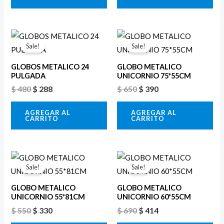
El
El
El
El
precio
precio
precio
precio
Sale!
Sale!
original
actual
original
actual
era:
es:
era:
es:
GLOBOS METALICO 24
GLOBO METALICO
$ 480.
$ 288.
$ 650.
$ 390.
PULGADA
UNICORNIO 75*55CM
$
480
$
288
$
650
$
390
AGREGAR AL
AGREGAR AL
CARRITO
CARRITO
El
El
El
El
precio
precio
precio
precio
Sale!
Sale!
original
actual
original
actual
era:
es:
era:
es:
GLOBO METALICO
GLOBO METALICO
$ 550.
$ 330.
$ 690.
$ 414.
UNICORNIO 55*81CM
UNICORNIO 60*55CM
$
550
$
330
$
690
$
414