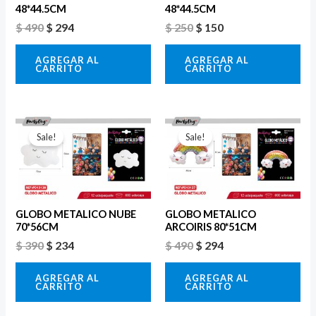
48*44.5CM
48*44.5CM
$
490
$
294
$
250
$
150
AGREGAR AL
AGREGAR AL
CARRITO
CARRITO
El
El
El
El
precio
precio
precio
precio
Sale!
Sale!
original
actual
original
actual
era:
es:
era:
es:
$ 390.
$ 234.
$ 490.
$ 294.
GLOBO METALICO NUBE
GLOBO METALICO
70*56CM
ARCOIRIS 80*51CM
$
390
$
234
$
490
$
294
AGREGAR AL
AGREGAR AL
CARRITO
CARRITO