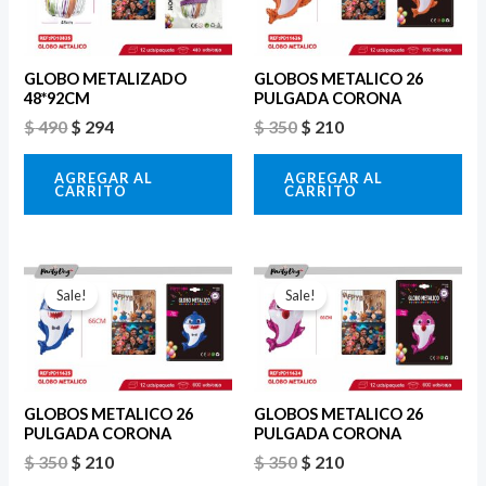
era:
es:
era:
es:
$ 490.
$ 294.
$ 350.
$ 210.
GLOBO METALIZADO
GLOBOS METALICO 26
48*92CM
PULGADA CORONA
$
490
$
294
$
350
$
210
AGREGAR AL
AGREGAR AL
CARRITO
CARRITO
El
El
El
El
precio
precio
precio
precio
Sale!
Sale!
original
actual
original
actual
era:
es:
era:
es:
$ 350.
$ 210.
$ 350.
$ 210.
GLOBOS METALICO 26
GLOBOS METALICO 26
PULGADA CORONA
PULGADA CORONA
$
350
$
210
$
350
$
210