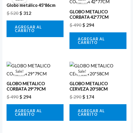
original
actual
original
actual
Globo metálico 45*86cm
era:
es:
era:
es:
GLOBO METALICO
$
520
$
312
$ 520.
$ 312.
$ 490.
$ 294.
CORBATA 42*77CM
$
490
$
294
AGREGAR AL
CARRITO
AGREGAR AL
CARRITO
El
El
El
El
precio
precio
precio
precio
Sale!
Sale!
original
actual
original
actual
era:
es:
era:
es:
GLOBO METALICO
GLOBO METALICO
$ 490.
$ 294.
$ 290.
$ 174.
CORBATA 29*79CM
CERVEZA 20*58CM
$
490
$
294
$
290
$
174
AGREGAR AL
AGREGAR AL
CARRITO
CARRITO