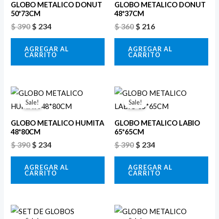
era:
es:
era:
es:
GLOBO METALICO DONUT
GLOBO METALICO DONUT
$ 390.
$ 234.
$ 360.
$ 216.
50*73CM
48*37CM
$
390
$
234
$
360
$
216
AGREGAR AL
AGREGAR AL
CARRITO
CARRITO
El
El
El
El
precio
precio
precio
precio
Sale!
Sale!
original
actual
original
actual
era:
es:
era:
es:
GLOBO METALICO HUMITA
GLOBO METALICO LABIO
$ 390.
$ 234.
$ 390.
$ 234.
48*80CM
65*65CM
$
390
$
234
$
390
$
234
AGREGAR AL
AGREGAR AL
CARRITO
CARRITO
El
El
El
El
precio
precio
precio
precio