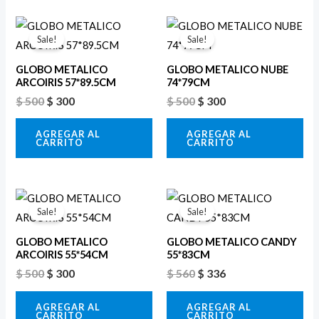
El
El
El
El
precio
precio
precio
precio
Sale!
Sale!
original
actual
original
actual
era:
es:
era:
es:
GLOBO METALICO
GLOBO METALICO NUBE
$ 500.
$ 300.
$ 500.
$ 300.
ARCOIRIS 57*89.5CM
74*79CM
$
500
$
300
$
500
$
300
AGREGAR AL
AGREGAR AL
CARRITO
CARRITO
El
El
El
El
precio
precio
precio
precio
Sale!
Sale!
original
actual
original
actual
era:
es:
era:
es:
GLOBO METALICO
GLOBO METALICO CANDY
$ 500.
$ 300.
$ 560.
$ 336.
ARCOIRIS 55*54CM
55*83CM
$
500
$
300
$
560
$
336
AGREGAR AL
AGREGAR AL
CARRITO
CARRITO