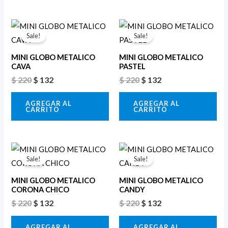
El
El
El
El
precio
precio
precio
precio
Sale!
Sale!
original
actual
original
actual
era:
es:
era:
es:
MINI GLOBO METALICO
MINI GLOBO METALICO
$ 220.
$ 132.
$ 220.
$ 132.
CAVA
PASTEL
$
220
$
132
$
220
$
132
AGREGAR AL
AGREGAR AL
CARRITO
CARRITO
El
El
El
El
precio
precio
precio
precio
Sale!
Sale!
original
actual
original
actual
era:
es:
era:
es:
MINI GLOBO METALICO
MINI GLOBO METALICO
$ 220.
$ 132.
$ 220.
$ 132.
CORONA CHICO
CANDY
$
220
$
132
$
220
$
132
AGREGAR AL
AGREGAR AL