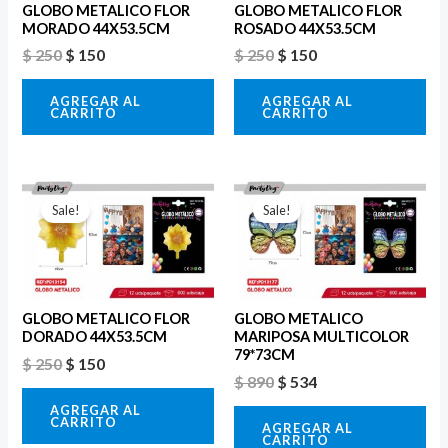
GLOBO METALICO FLOR
GLOBO METALICO FLOR
MORADO 44X53.5CM
ROSADO 44X53.5CM
$
250
$
150
$
250
$
150
AGREGAR AL
AGREGAR AL
CARRITO
CARRITO
El
El
El
El
precio
precio
precio
precio
Sale!
Sale!
original
actual
original
actual
era:
es:
era:
es:
$ 250.
$ 150.
$ 890.
$ 534.
GLOBO METALICO FLOR
GLOBO METALICO
DORADO 44X53.5CM
MARIPOSA MULTICOLOR
79*73CM
$
250
$
150
$
890
$
534
AGREGAR AL
CARRITO
AGREGAR AL
CARRITO