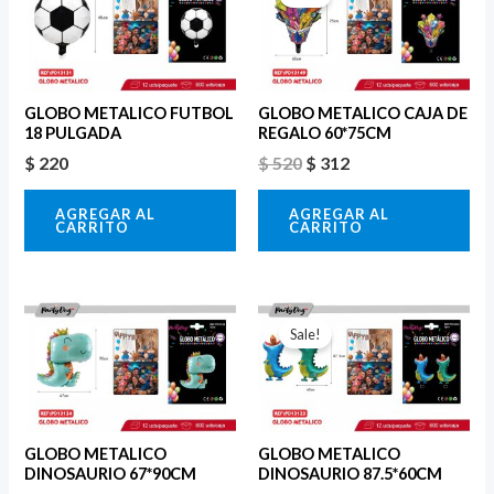
original
actual
era:
es:
$ 520.
$ 312.
GLOBO METALICO FUTBOL
GLOBO METALICO CAJA DE
18 PULGADA
REGALO 60*75CM
$
220
$
520
$
312
AGREGAR AL
AGREGAR AL
CARRITO
CARRITO
El
El
precio
precio
Sale!
original
actual
era:
es:
$ 590.
$ 354.
GLOBO METALICO
GLOBO METALICO
DINOSAURIO 67*90CM
DINOSAURIO 87.5*60CM