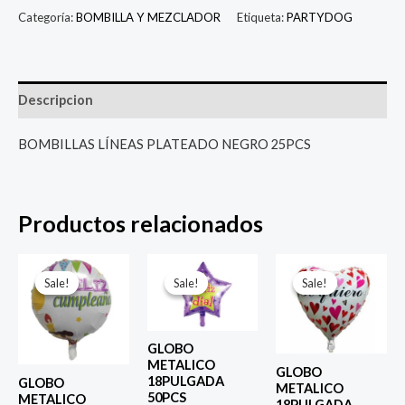
Categoría:
BOMBILLA Y MEZCLADOR
Etiqueta:
PARTYDOG
Descripcion
BOMBILLAS LÍNEAS PLATEADO NEGRO 25PCS
Productos relacionados
El
El
El
El
El
El
precio
precio
precio
precio
precio
prec
Sale!
Sale!
Sale!
Sale!
Sale!
Sale!
original
actual
original
actual
original
actu
era:
es:
era:
es:
era:
es:
$ 4.000.
$ 2.800.
$ 4.000.
$ 2.800.
$ 4.000.
$ 2.8
GLOBO
METALICO
GLOBO
18PULGADA
GLOBO
METALICO
50PCS
METALICO
18PULGADA