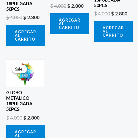
18PULGADA
$
4.000
$
2.800
50PCS
50PCS
$
4.000
$
2.800
$
4.000
$
2.800
AGREGAR
AL
CARRITO
AGREGAR
AL
AGREGAR
CARRITO
AL
CARRITO
El
El
precio
precio
Sale!
Sale!
original
actual
era:
es:
$ 4.000.
$ 2.800.
GLOBO
METALICO
18PULGADA
50PCS
$
4.000
$
2.800
AGREGAR
AL