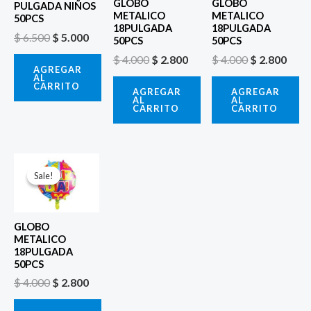
GLOBO
GLOBO
PULGADA NIÑOS
METALICO
METALICO
50PCS
18PULGADA
18PULGADA
$
6.500
$
5.000
50PCS
50PCS
$
4.000
$
2.800
$
4.000
$
2.800
AGREGAR
AL
CARRITO
AGREGAR
AGREGAR
AL
AL
CARRITO
CARRITO
El
El
precio
precio
Sale!
Sale!
original
actual
era:
es:
$ 4.000.
$ 2.800.
GLOBO
METALICO
18PULGADA
50PCS
$
4.000
$
2.800