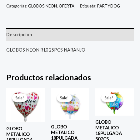
Categorías:
GLOBOS NEON
,
OFERTA
Etiqueta:
PARTYDOG
Descripcion
GLOBOS NEON R10 25PCS NARANJO
Productos relacionados
El
El
El
El
El
El
precio
precio
precio
precio
precio
prec
Sale!
Sale!
Sale!
Sale!
Sale!
Sale!
original
actual
original
actual
original
actu
era:
es:
era:
es:
era:
es:
$ 4.000.
$ 2.800.
$ 4.000.
$ 2.800.
$ 4.000.
$ 2.8
GLOBO
GLOBO
METALICO
GLOBO
METALICO
18PULGADA
METALICO
18PULGADA
50PCS
18PULGADA