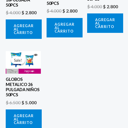
50PCS
50PCS
$
4.000
$
2.800
$
4.000
$
2.800
$
4.000
$
2.800
AGREGAR
AL
AGREGAR
AGREGAR
CARRITO
AL
AL
CARRITO
CARRITO
El
El
precio
precio
Sale!
Sale!
original
actual
era:
es:
$ 6.500.
$ 5.000.
GLOBOS
METALICO 26
PULGADA NIÑOS
50PCS
$
6.500
$
5.000
AGREGAR
AL
CARRITO