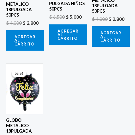
METALICO
PULGADA NIÑOS
METALICO
18PULGADA
50PCS
18PULGADA
50PCS
50PCS
$
6.500
$
5.000
$
4.000
$
2.800
$
4.000
$
2.800
AGREGAR
AGREGAR
AL
AL
AGREGAR
CARRITO
CARRITO
AL
CARRITO
El
El
precio
precio
Sale!
Sale!
original
actual
era:
es:
$ 4.000.
$ 2.800.
GLOBO
METALICO
18PULGADA