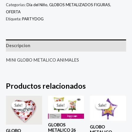
Categorías:
Día del Niño
,
GLOBOS METALIZADOS FIGURAS
,
OFERTA
Etiqueta:
PARTYDOG
Descripcion
MINI GLOBO METALICO ANIMALES
Productos relacionados
El
El
El
El
El
El
precio
precio
precio
precio
precio
prec
Sale!
Sale!
Sale!
Sale!
Sale!
Sale!
original
actual
original
actual
original
actu
era:
es:
era:
es:
era:
es:
$ 4.000.
$ 2.800.
$ 6.500.
$ 5.000.
$ 4.000.
$ 2.8
GLOBOS
GLOBO
METALICO 26
GLOBO