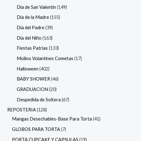
Día de San Valentin
149
Día de la Madre
155
Día del Padre
39
Día del Niño
163
Fiestas Patrias
133
Molino Volantines Cometas
17
Halloween
402
BABY SHOWER
46
GRADUACION
20
Despedida de Soltera
67
REPOSTERIA
128
Mangas Desechables-Base Para Torta
41
GLOBOS PARA TORTA
7
PORTA CUPCAKE Y CAPSULAS
19