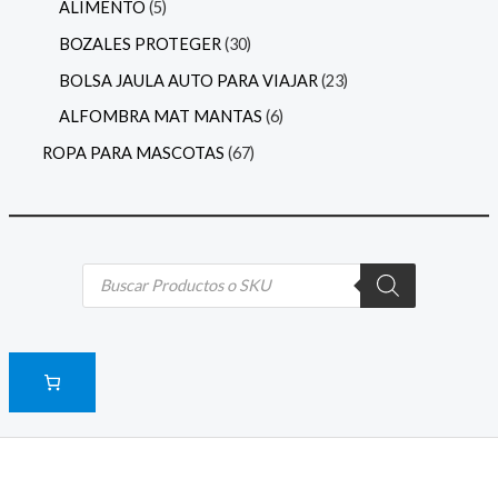
ALIMENTO
5
BOZALES PROTEGER
30
BOLSA JAULA AUTO PARA VIAJAR
23
ALFOMBRA MAT MANTAS
6
ROPA PARA MASCOTAS
67
B
ú
s
q
u
e
d
a
d
e
p
r
o
d
u