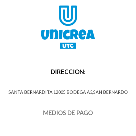
c
t
o
s
DIRECCION:
SANTA BERNARDITA 12005 BODEGA A3,SAN BERNARDO
MEDIOS DE PAGO