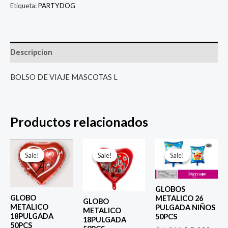
Etiqueta:
PARTYDOG
Descripcion
BOLSO DE VIAJE MASCOTAS L
Productos relacionados
El
El
El
El
El
El
precio
precio
precio
precio
precio
prec
Sale!
Sale!
Sale!
Sale!
Sale!
Sale!
original
actual
original
actual
original
actu
era:
es:
era:
es:
era:
es:
$ 4.000.
$ 2.800.
$ 4.000.
$ 2.800.
$ 6.500.
$ 5.0
GLOBOS
GLOBO
METALICO 26
GLOBO
METALICO
PULGADA NIÑOS
METALICO
18PULGADA
50PCS
18PULGADA
50PCS