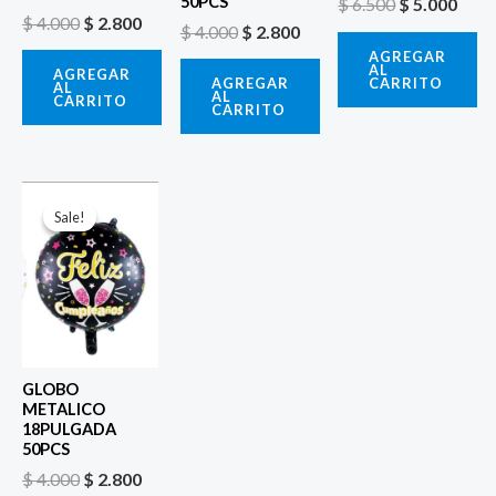
50PCS
$
6.500
$
5.000
$
4.000
$
2.800
$
4.000
$
2.800
AGREGAR
AL
AGREGAR
CARRITO
AGREGAR
AL
AL
CARRITO
CARRITO
El
El
precio
precio
Sale!
Sale!
original
actual
era:
es:
$ 4.000.
$ 2.800.
GLOBO
METALICO
18PULGADA
50PCS
$
4.000
$
2.800