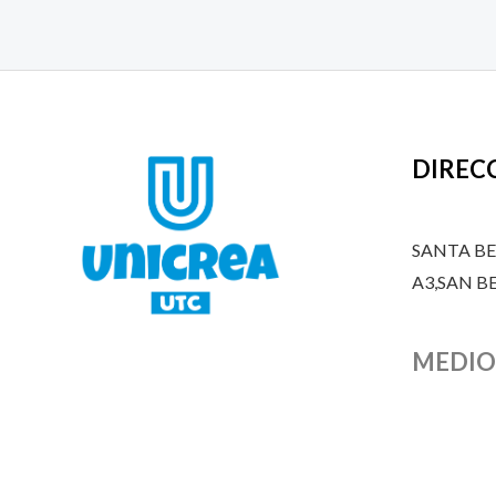
DIREC
SANTA B
A3,SAN 
MEDIO