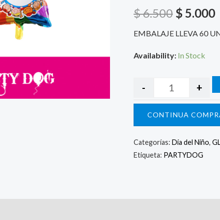
$ 6.500.
$
$
6.500
$
5.000
EMBALAJE LLEVA 60 U
Availability:
In Stock
-
+
CONTINUA COMPR
Categorías:
Día del Niño
,
G
Etiqueta:
PARTYDOG