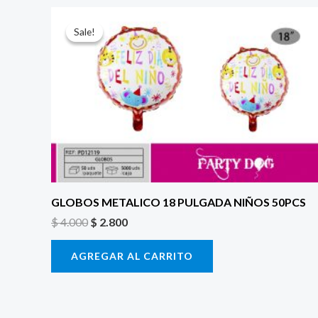
El
El
precio
precio
Sale!
Sale!
original
actual
era:
es:
$ 4.000.
$ 2.800.
GLOBOS METALICO 18 PULGADA NIÑOS 50PCS
$
4.000
$
2.800
AGREGAR AL CARRITO