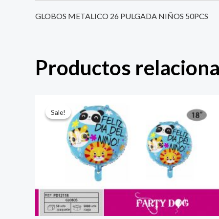
GLOBOS METALICO 26 PULGADA NIÑOS 50PCS
Productos relacion
El
El
precio
precio
Sale!
Sale!
original
actual
era:
es:
$ 4.000.
$ 2.800.