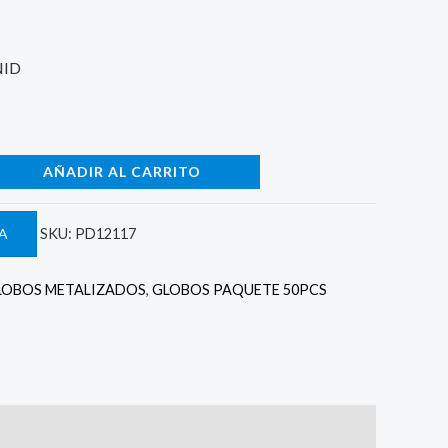
 5.000.
NID
AÑADIR AL CARRITO
A
SKU:
PD12117
LOBOS METALIZADOS
,
GLOBOS PAQUETE 50PCS