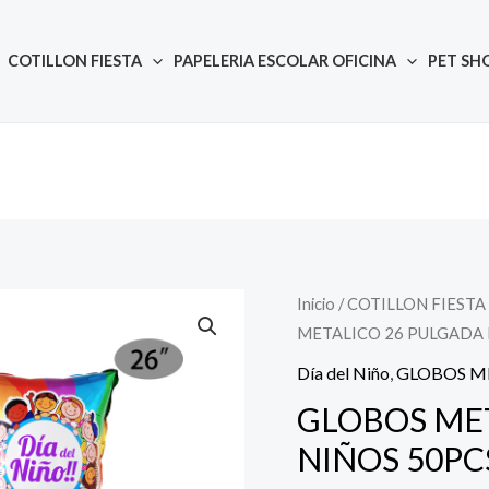
COTILLON FIESTA
PAPELERIA ESCOLAR OFICINA
PET SH
Inicio
/
COTILLON FIESTA
Quantity
El
E
METALICO 26 PULGADA 
precio
Día del Niño
,
GLOBOS M
original
GLOBOS ME
NIÑOS 50PC
era:
e