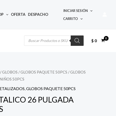
INICIAR SESIÓN
OP
OFERTA
DESPACHO
CARRITO
Búsqueda
de
productos
$
0
/
GLOBOS
/
GLOBOS PAQUETE 50PCS
/ GLOBOS
l
NIÑOS 50PCS
precio
ETALIZADOS
,
GLOBOS PAQUETE 50PCS
actual
TALICO 26 PULGADA
S
s: