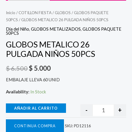
Inicio
/
COTILLON FIESTA
/
GLOBOS
/
GLOBOS PAQUETE
50PCS
/ GLOBOS METALICO 26 PULGADA NIÑOS 50PCS
Día del Niño
,
GLOBOS METALIZADOS
,
GLOBOS PAQUETE
50PCS
GLOBOS METALICO 26
PULGADA NIÑOS 50PCS
$
6.500
$
5.000
EMBALAJE LLEVA 60 UNID
Availability:
In Stock
AÑADIR AL CARRITO
-
+
CONTINUA COMPRA
SKU:
PD12116