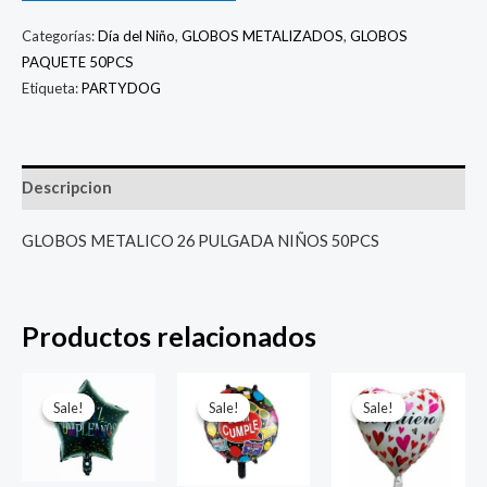
Categorías:
Día del Niño
,
GLOBOS METALIZADOS
,
GLOBOS
PAQUETE 50PCS
Etiqueta:
PARTYDOG
Descripcion
GLOBOS METALICO 26 PULGADA NIÑOS 50PCS
Productos relacionados
El
El
El
El
El
El
precio
precio
precio
precio
precio
prec
Sale!
Sale!
Sale!
Sale!
Sale!
Sale!
original
actual
original
actual
original
actu
era:
es:
era:
es:
era:
es:
$ 4.000.
$ 2.800.
$ 4.000.
$ 2.800.
$ 4.000.
$ 2.8