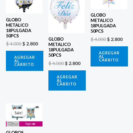
era:
es:
era:
es:
era:
es:
$ 4.000.
$ 2.800.
$ 4.000.
$ 2.800.
$ 4.000.
$ 2.8
GLOBO
GLOBO
METALICO
METALICO
18PULGADA
18PULGADA
50PCS
50PCS
$
4.000
$
2.800
GLOBO
$
4.000
$
2.800
METALICO
18PULGADA
AGREGAR
50PCS
AL
AGREGAR
CARRITO
AL
$
4.000
$
2.800
CARRITO
AGREGAR
AL
CARRITO
El
El
precio
precio
Sale!
Sale!
original
actual
era:
es:
$ 6.500.
$ 5.000.
GLOBOS