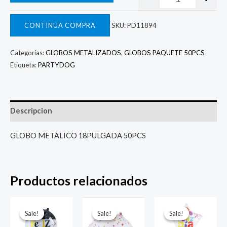
CONTINUA COMPRA
SKU:
PD11894
Categorías:
GLOBOS METALIZADOS
,
GLOBOS PAQUETE 50PCS
Etiqueta:
PARTYDOG
Descripcion
GLOBO METALICO 18PULGADA 50PCS
Productos relacionados
El
El
El
El
El
El
precio
precio
precio
precio
precio
prec
Sale!
Sale!
Sale!
Sale!
Sale!
Sale!
original
actual
original
actual
original
actu