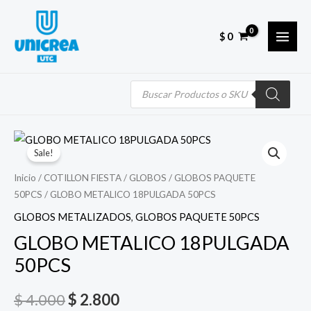
Skip
MAI
to
MEN
$
0
content
Búsqueda
de
productos
Quantity
El
El
Sale!
precio
precio
Inicio
/
COTILLON FIESTA
/
GLOBOS
/
GLOBOS PAQUETE
50PCS
/ GLOBO METALICO 18PULGADA 50PCS
original
actual
GLOBOS METALIZADOS
,
GLOBOS PAQUETE 50PCS
era:
es:
GLOBO METALICO 18PULGADA
$ 4.000.
$ 2.800.
50PCS
$
4.000
$
2.800