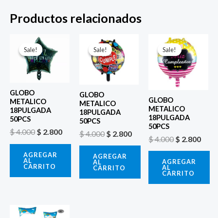
Productos relacionados
El
El
El
El
El
El
precio
precio
precio
precio
precio
prec
Sale!
Sale!
Sale!
Sale!
Sale!
Sale!
original
actual
original
actual
original
actu
era:
es:
era:
es:
era:
es:
$ 4.000.
$ 2.800.
$ 4.000.
$ 2.800.
$ 4.000.
$ 2.8
GLOBO
GLOBO
GLOBO
METALICO
METALICO
METALICO
18PULGADA
18PULGADA
18PULGADA
50PCS
50PCS
50PCS
$
4.000
$
2.800
$
4.000
$
2.800
$
4.000
$
2.800
AGREGAR
AGREGAR
AL
AGREGAR
AL
CARRITO
AL
CARRITO
CARRITO
El
El