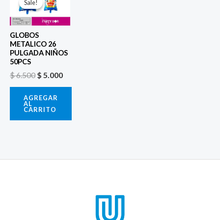
precio
precio
Sale!
Sale!
original
actual
era:
es:
$ 6.500.
$ 5.000.
GLOBOS
METALICO 26
PULGADA NIÑOS
50PCS
$
6.500
$
5.000
AGREGAR
AL
CARRITO