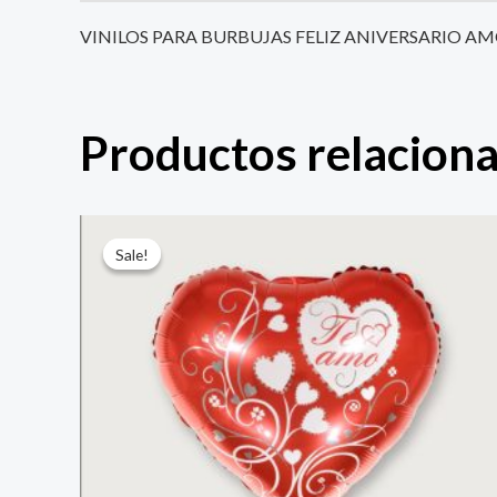
VINILOS PARA BURBUJAS FELIZ ANIVERSARIO A
Productos relacion
El
El
precio
precio
Sale!
Sale!
original
actual
era:
es:
$ 4.000.
$ 2.800.