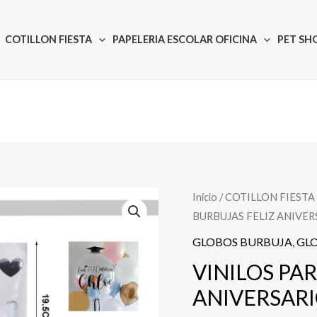
COTILLON FIESTA
PAPELERIA ESCOLAR OFICINA
PET SH
Inicio
/
COTILLON FIESTA
Quantity
El
E
BURBUJAS FELIZ ANIVE
precio
GLOBOS BURBUJA
,
GLO
original
VINILOS PA
ANIVERSAR
era:
e