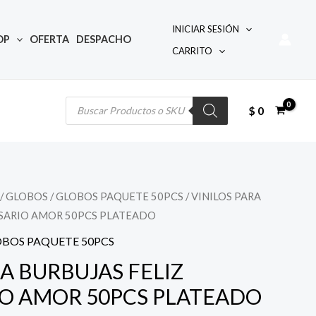
INICIAR SESIÓN
OP
OFERTA
DESPACHO
CARRITO
Búsqueda
de
productos
$
0
/
GLOBOS
/
GLOBOS PAQUETE 50PCS
/ VINILOS PARA
l
RSARIO AMOR 50PCS PLATEADO
precio
BOS PAQUETE 50PCS
actual
RA BURBUJAS FELIZ
IO AMOR 50PCS PLATEADO
s: