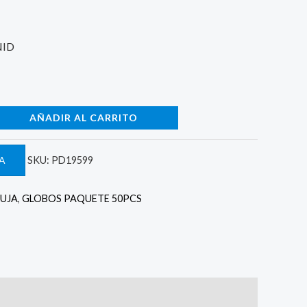
 3.000.
NID
AÑADIR AL CARRITO
A
SKU:
PD19599
UJA
,
GLOBOS PAQUETE 50PCS