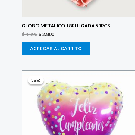
GLOBO METALICO 18PULGADA 50PCS
$
4.000
$
2.800
AGREGAR AL CARRITO
El
El
precio
precio
Sale!
Sale!
original
actual
era:
es:
$ 4.000.
$ 2.800.