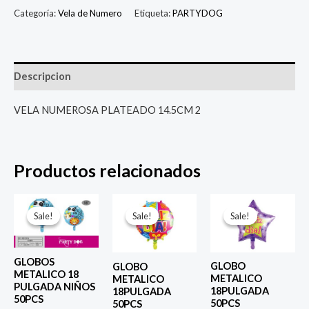
Categoría:
Vela de Numero
Etiqueta:
PARTYDOG
Descripcion
VELA NUMEROSA PLATEADO 14.5CM 2
Productos relacionados
El
El
El
El
El
El
precio
precio
precio
precio
precio
prec
Sale!
Sale!
Sale!
Sale!
Sale!
Sale!
original
actual
original
actual
original
actu
era:
es:
era:
es:
era:
es:
$ 4.000.
$ 2.800.
$ 4.000.
$ 2.800.
$ 4.000.
$ 2.8
GLOBOS
GLOBO
GLOBO
METALICO 18
METALICO
METALICO
PULGADA NIÑOS
18PULGADA
18PULGADA
50PCS
50PCS
50PCS