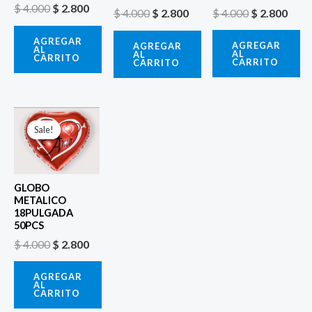
$
4.000
$
2.800
$
4.000
$
2.800
$
4.000
$
2.800
AGREGAR
AGREGAR
AGREGAR
AL
AL
AL
CARRITO
CARRITO
CARRITO
El
El
precio
precio
Sale!
Sale!
original
actual
era:
es:
$ 4.000.
$ 2.800.
GLOBO
METALICO
18PULGADA
50PCS
$
4.000
$
2.800
AGREGAR
AL
CARRITO