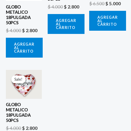
$
6.500
$
5.000
$
4.000
$
2.800
GLOBO
METALICO
AGREGAR
18PULGADA
AGREGAR
AL
50PCS
AL
CARRITO
CARRITO
$
4.000
$
2.800
AGREGAR
AL
CARRITO
El
El
precio
precio
Sale!
Sale!
original
actual
era:
es:
$ 4.000.
$ 2.800.
GLOBO
METALICO
18PULGADA
50PCS
$
4.000
$
2.800