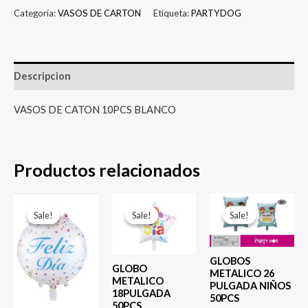
Categoría:
VASOS DE CARTON
Etiqueta:
PARTYDOG
Descripcion
VASOS DE CATON 10PCS BLANCO
Productos relacionados
El
El
El
El
El
El
precio
precio
precio
precio
precio
prec
Sale!
Sale!
Sale!
Sale!
Sale!
Sale!
original
actual
original
actual
original
actu
era:
es:
era:
es:
era:
es:
$ 4.000.
$ 2.800.
$ 4.000.
$ 2.800.
$ 6.500.
$ 5.0
GLOBOS
GLOBO
METALICO 26
METALICO
PULGADA NIÑOS
18PULGADA
50PCS
50PCS