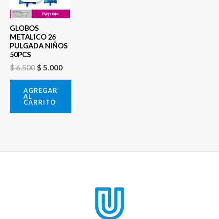
original
actual
era:
es:
$ 6.500.
$ 5.000.
GLOBOS
METALICO 26
PULGADA NIÑOS
50PCS
$
6.500
$
5.000
AGREGAR
AL
CARRITO