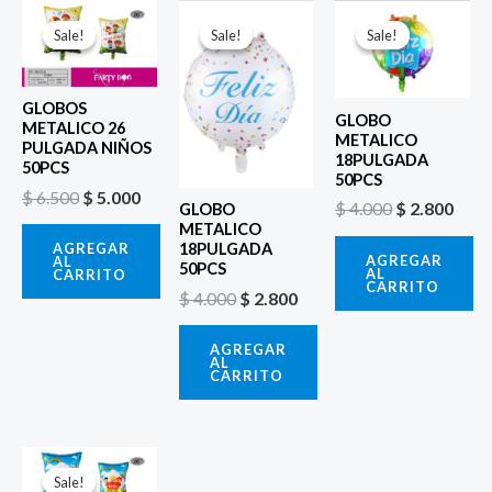
El
El
El
El
El
El
precio
precio
precio
precio
precio
prec
Sale!
Sale!
Sale!
Sale!
Sale!
Sale!
original
actual
original
actual
original
actu
era:
es:
era:
es:
era:
es:
$ 6.500.
$ 5.000.
$ 4.000.
$ 2.800.
$ 4.000.
$ 2.8
GLOBOS
GLOBO
METALICO 26
METALICO
PULGADA NIÑOS
18PULGADA
50PCS
50PCS
$
6.500
$
5.000
$
4.000
$
2.800
GLOBO
METALICO
AGREGAR
18PULGADA
AGREGAR
AL
50PCS
AL
CARRITO
CARRITO
$
4.000
$
2.800
AGREGAR
AL
CARRITO
El
El
precio
precio
Sale!
Sale!