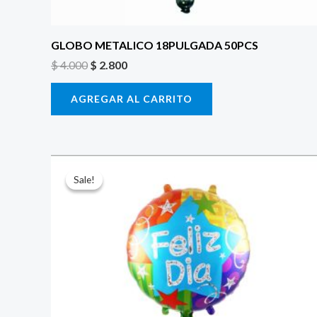
GLOBO METALICO 18PULGADA 50PCS
$
4.000
$
2.800
AGREGAR AL CARRITO
El
El
precio
precio
Sale!
Sale!
original
actual
era:
es:
$ 4.000.
$ 2.800.