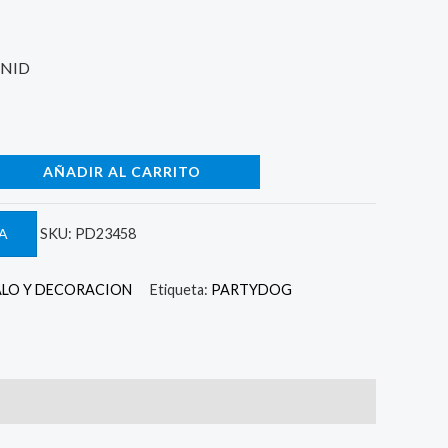
UNID
AÑADIR AL CARRITO
A
SKU:
PD23458
ALO Y DECORACION
Etiqueta:
PARTYDOG