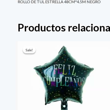
ROLLO DE TUL ESTRELLA 48CM*4.5M NEGRO
Productos relacion
El
El
precio
precio
Sale!
Sale!
original
actual
era:
es:
$ 4.000.
$ 2.800.