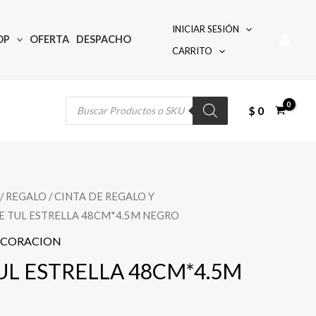
INICIAR SESIÓN
OP
OFERTA
DESPACHO
CARRITO
Búsqueda
de
productos
$
0
/
REGALO
/
CINTA DE REGALO Y
DE TUL ESTRELLA 48CM*4.5M NEGRO
DECORACION
UL ESTRELLA 48CM*4.5M