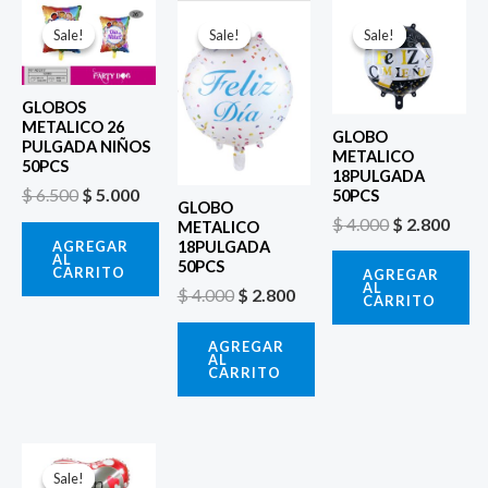
El
El
El
El
El
El
precio
precio
precio
precio
precio
prec
Sale!
Sale!
Sale!
Sale!
Sale!
Sale!
original
actual
original
actual
original
actu
era:
es:
era:
es:
era:
es:
$ 6.500.
$ 5.000.
$ 4.000.
$ 2.800.
$ 4.000.
$ 2.8
GLOBOS
METALICO 26
GLOBO
PULGADA NIÑOS
METALICO
50PCS
18PULGADA
$
6.500
$
5.000
50PCS
GLOBO
$
4.000
$
2.800
METALICO
AGREGAR
18PULGADA
AL
50PCS
CARRITO
AGREGAR
AL
$
4.000
$
2.800
CARRITO
AGREGAR
AL
CARRITO
El
El
precio
precio
Sale!
Sale!