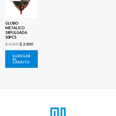
original
actual
era:
es:
$ 4.000.
$ 2.800.
GLOBO
METALICO
18PULGADA
50PCS
$
4.000
$
2.800
AGREGAR
AL
CARRITO