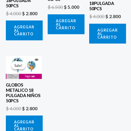
18PULGADA
18PULGADA
50PCS
$
6.500
$
5.000
50PCS
$
4.000
$
2.800
$
4.000
$
2.800
AGREGAR
AL
AGREGAR
CARRITO
AGREGAR
AL
AL
CARRITO
CARRITO
El
El
precio
precio
Sale!
Sale!
original
actual
era:
es:
$ 4.000.
$ 2.800.
GLOBOS
METALICO 18
PULGADA NIÑOS
50PCS
$
4.000
$
2.800
AGREGAR
AL
CARRITO