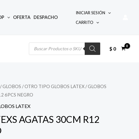
INICIAR SESIÓN
OP
OFERTA
DESPACHO
CARRITO
Búsqueda
de
productos
$
0
/
GLOBOS
/
OTRO TIPO GLOBOS LATEX
/ GLOBOS
12 6PCS NEGRO
io
LOBOS LATEX
al
EXS AGATAS 30CM R12
O