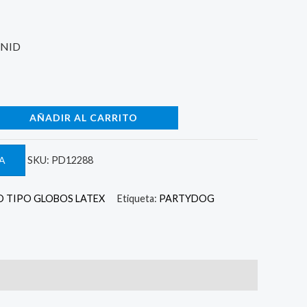
2.
UNID
AÑADIR AL CARRITO
A
SKU:
PD12288
 TIPO GLOBOS LATEX
Etiqueta:
PARTYDOG