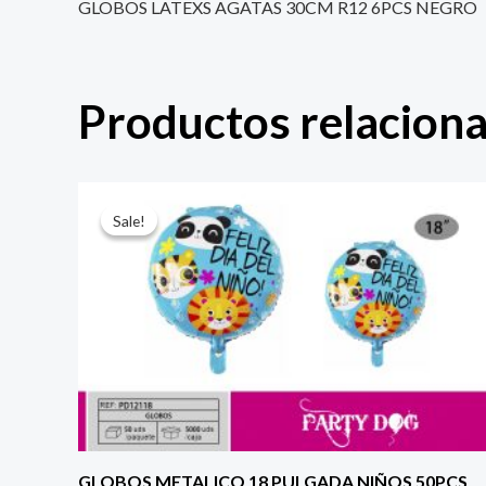
GLOBOS LATEXS AGATAS 30CM R12 6PCS NEGRO
Productos relacion
El
El
precio
precio
Sale!
Sale!
original
actual
era:
es:
$ 4.000.
$ 2.800.
GLOBOS METALICO 18 PULGADA NIÑOS 50PCS