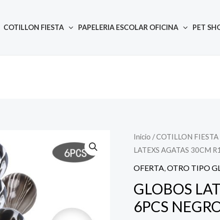
COTILLON FIESTA
PAPELERIA ESCOLAR OFICINA
PET SH
Inicio
/
COTILLON FIESTA
Quantity
El
El
LATEXS AGATAS 30CM R
precio
prec
OFERTA
,
OTRO TIPO G
original
actu
GLOBOS LAT
6PCS NEGR
era:
es: