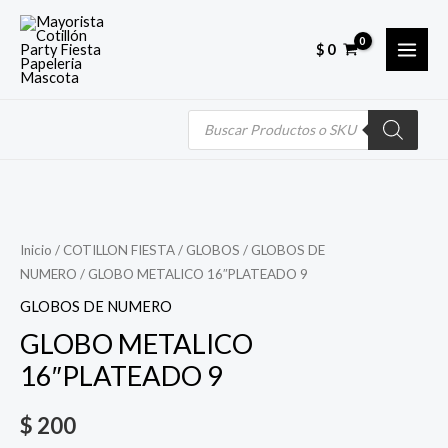
Skip
MAI
to
$
0
MEN
content
Búsqueda
de
productos
Quantity
Inicio
/
COTILLON FIESTA
/
GLOBOS
/
GLOBOS DE
NUMERO
/ GLOBO METALICO 16″PLATEADO 9
GLOBOS DE NUMERO
GLOBO METALICO
16″PLATEADO 9
$
200