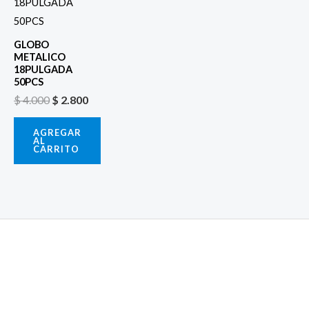
era:
es:
$ 4.000.
$ 2.800.
GLOBO
METALICO
18PULGADA
50PCS
$
4.000
$
2.800
AGREGAR
AL
CARRITO