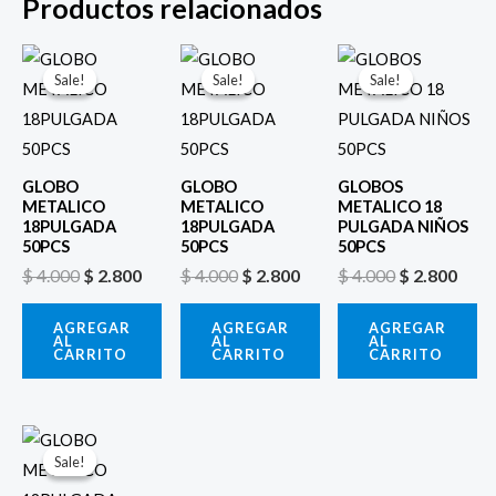
Productos relacionados
El
El
El
El
El
El
precio
precio
precio
precio
precio
prec
Sale!
Sale!
Sale!
Sale!
Sale!
Sale!
original
actual
original
actual
original
actu
era:
es:
era:
es:
era:
es:
$ 4.000.
$ 2.800.
$ 4.000.
$ 2.800.
$ 4.000.
$ 2.8
GLOBO
GLOBO
GLOBOS
METALICO
METALICO
METALICO 18
18PULGADA
18PULGADA
PULGADA NIÑOS
50PCS
50PCS
50PCS
$
4.000
$
2.800
$
4.000
$
2.800
$
4.000
$
2.800
AGREGAR
AGREGAR
AGREGAR
AL
AL
AL
CARRITO
CARRITO
CARRITO
El
El
precio
precio
Sale!
Sale!
original
actual