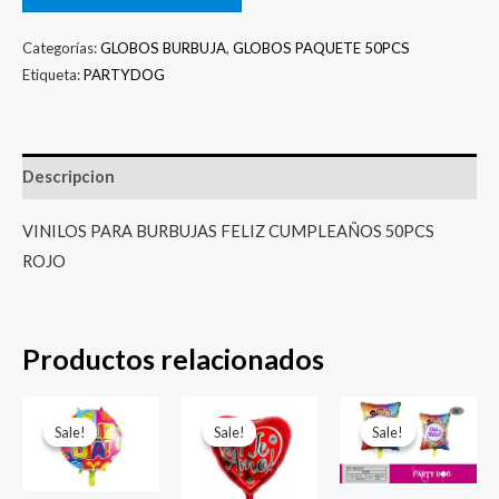
Categorías:
GLOBOS BURBUJA
,
GLOBOS PAQUETE 50PCS
Etiqueta:
PARTYDOG
Descripcion
VINILOS PARA BURBUJAS FELIZ CUMPLEAÑOS 50PCS
ROJO
Productos relacionados
El
El
El
El
El
El
precio
precio
precio
precio
precio
prec
Sale!
Sale!
Sale!
Sale!
Sale!
Sale!
original
actual
original
actual
original
actu
era:
es:
era:
es:
era:
es:
$ 4.000.
$ 2.800.
$ 4.000.
$ 2.800.
$ 6.500.
$ 5.0