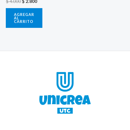
$
4.000
$
2.800
AGREGAR
AL
CARRITO