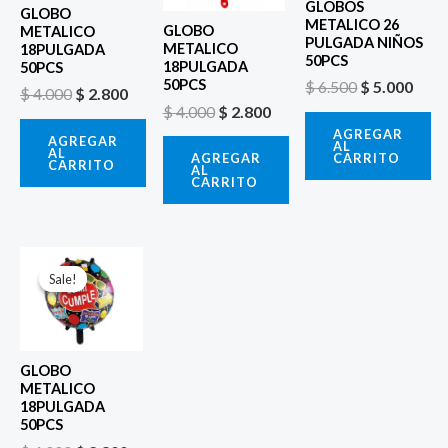
GLOBOS
GLOBO
METALICO 26
GLOBO
METALICO
PULGADA NIÑOS
METALICO
18PULGADA
50PCS
18PULGADA
50PCS
50PCS
$
6.500
$
5.000
$
4.000
$
2.800
$
4.000
$
2.800
AGREGAR
AGREGAR
AL
AL
CARRITO
AGREGAR
CARRITO
AL
CARRITO
El
El
precio
precio
Sale!
Sale!
original
actual
era:
es:
$ 4.000.
$ 2.800.
GLOBO
METALICO
18PULGADA
50PCS