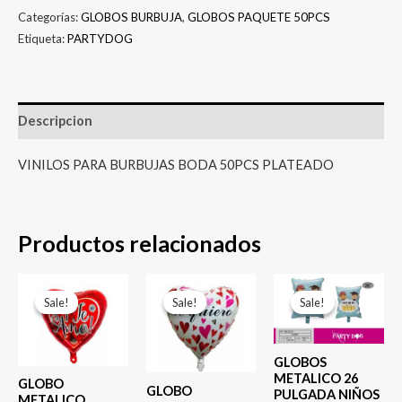
Categorías:
GLOBOS BURBUJA
,
GLOBOS PAQUETE 50PCS
Etiqueta:
PARTYDOG
Descripcion
VINILOS PARA BURBUJAS BODA 50PCS PLATEADO
Productos relacionados
El
El
El
El
El
El
precio
precio
precio
precio
precio
prec
Sale!
Sale!
Sale!
Sale!
Sale!
Sale!
original
actual
original
actual
original
actu
era:
es:
era:
es:
era:
es:
$ 4.000.
$ 2.800.
$ 4.000.
$ 2.800.
$ 6.500.
$ 5.0
GLOBOS
METALICO 26
GLOBO
GLOBO
PULGADA NIÑOS
METALICO