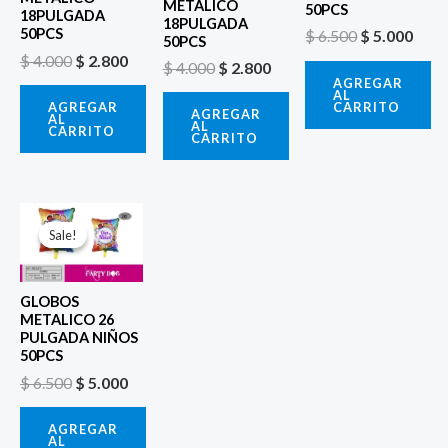
METALICO
50PCS
18PULGADA
18PULGADA
50PCS
$
6.500
$
5.000
50PCS
$
4.000
$
2.800
$
4.000
$
2.800
AGREGAR
AL
CARRITO
AGREGAR
AGREGAR
AL
AL
CARRITO
CARRITO
El
El
precio
precio
Sale!
Sale!
original
actual
era:
es:
$ 6.500.
$ 5.000.
GLOBOS
METALICO 26
PULGADA NIÑOS
50PCS
$
6.500
$
5.000
AGREGAR
AL