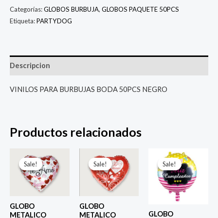
Categorías:
GLOBOS BURBUJA
,
GLOBOS PAQUETE 50PCS
Etiqueta:
PARTYDOG
Descripcion
VINILOS PARA BURBUJAS BODA 50PCS NEGRO
Productos relacionados
El
El
El
El
El
El
precio
precio
precio
precio
precio
prec
Sale!
Sale!
Sale!
Sale!
Sale!
Sale!
original
actual
original
actual
original
actu
era:
es:
era:
es:
era:
es:
$ 4.000.
$ 2.800.
$ 4.000.
$ 2.800.
$ 4.000.
$ 2.8
GLOBO
GLOBO
GLOBO
METALICO
METALICO