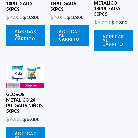
METALICO
18PULGADA
18PULGADA
18PULGADA
50PCS
50PCS
50PCS
$
4.000
$
2.800
$
4.000
$
2.800
$
4.000
$
2.800
AGREGAR
AGREGAR
AL
AL
AGREGAR
CARRITO
CARRITO
AL
CARRITO
El
El
precio
precio
Sale!
Sale!
original
actual
era:
es:
$ 6.500.
$ 5.000.
GLOBOS
METALICO 26
PULGADA NIÑOS
50PCS
$
6.500
$
5.000
AGREGAR
AL