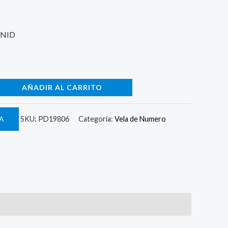
UNID
AÑADIR AL CARRITO
A
SKU:
PD19806
Categoría:
Vela de Numero