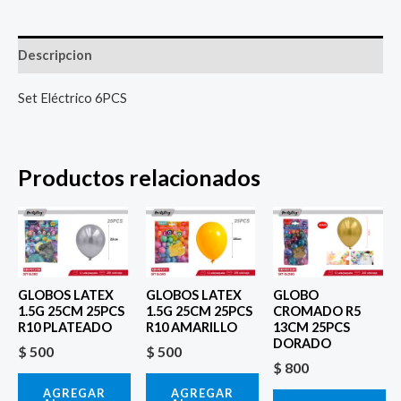
Descripcion
Set Eléctrico 6PCS
Productos relacionados
GLOBOS LATEX
GLOBOS LATEX
GLOBO
1.5G 25CM 25PCS
1.5G 25CM 25PCS
CROMADO R5
R10 PLATEADO
R10 AMARILLO
13CM 25PCS
DORADO
$
500
$
500
$
800
AGREGAR
AGREGAR