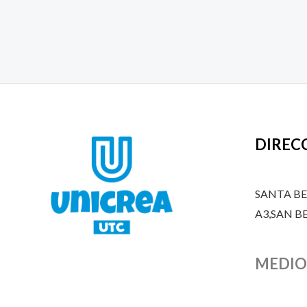
DIREC
SANTA B
A3,SAN 
MEDIO