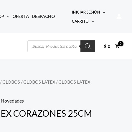
INICIAR SESIÓN
OP
OFERTA
DESPACHO
CARRITO
Búsqueda
de
productos
$
0
/
GLOBOS
/
GLOBOS LÁTEX
/ GLOBOS LATEX
s Novedades
TEX CORAZONES 25CM