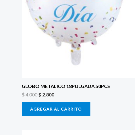
GLOBO METALICO 18PULGADA 50PCS
$
4.000
$
2.800
AGREGAR AL CARRITO
El
El