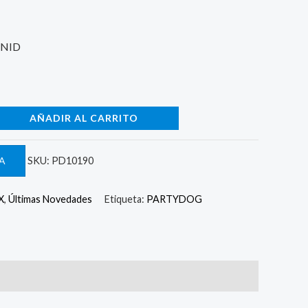
UNID
AÑADIR AL CARRITO
A
SKU:
PD10190
X
,
Últimas Novedades
Etiqueta:
PARTYDOG