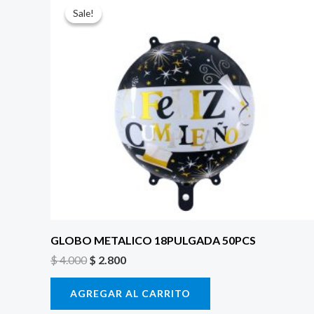
precio
precio
Sale!
Sale!
original
actual
era:
es:
$ 4.000.
$ 2.800.
GLOBO METALICO 18PULGADA 50PCS
$
4.000
$
2.800
AGREGAR AL CARRITO