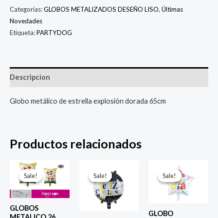
Categorías:
GLOBOS METALIZADOS DESEÑO LISO
,
Últimas
Novedades
Etiqueta:
PARTYDOG
Descripcion
Globo metálico de estrella explosión dorada 65cm
Productos relacionados
El
El
El
El
El
El
precio
precio
precio
precio
precio
prec
Sale!
Sale!
Sale!
Sale!
Sale!
Sale!
original
actual
original
actual
original
actu
era:
es:
era:
es:
era:
es:
$ 6.500.
$ 5.000.
$ 4.000.
$ 2.800.
$ 4.000.
$ 2.8
GLOBOS
GLOBO
METALICO 26