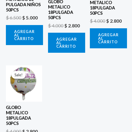
GLOBO
METALICO
PULGADA NIÑOS
METALICO
18PULGADA
50PCS
18PULGADA
50PCS
$
6.500
$
5.000
50PCS
$
4.000
$
2.800
$
4.000
$
2.800
AGREGAR
AGREGAR
AL
AL
CARRITO
AGREGAR
CARRITO
AL
CARRITO
El
El
precio
precio
Sale!
Sale!
original
actual
era:
es:
$ 4.000.
$ 2.800.
GLOBO
METALICO
18PULGADA
50PCS
$
4.000
$
2.800