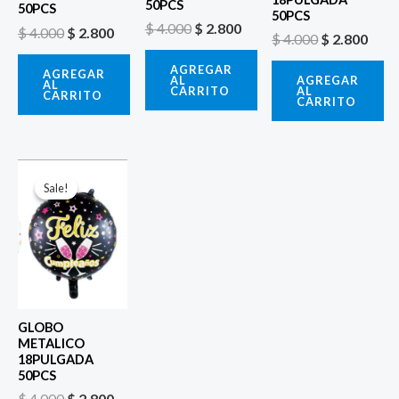
50PCS
50PCS
50PCS
$
4.000
$
2.800
$
4.000
$
2.800
$
4.000
$
2.800
AGREGAR
AGREGAR
AL
AGREGAR
AL
CARRITO
AL
CARRITO
CARRITO
El
El
precio
precio
Sale!
Sale!
original
actual
era:
es:
$ 4.000.
$ 2.800.
GLOBO
METALICO
18PULGADA
50PCS
$
4.000
$
2.800