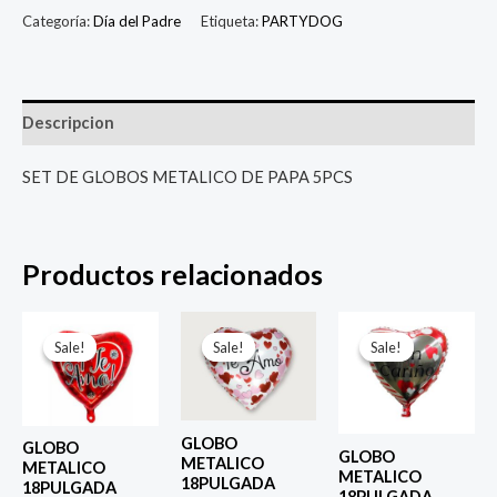
Categoría:
Día del Padre
Etiqueta:
PARTYDOG
Descripcion
SET DE GLOBOS METALICO DE PAPA 5PCS
Productos relacionados
El
El
El
El
El
El
precio
precio
precio
precio
precio
prec
Sale!
Sale!
Sale!
Sale!
Sale!
Sale!
original
actual
original
actual
original
actu
era:
es:
era:
es:
era:
es:
$ 4.000.
$ 2.800.
$ 4.000.
$ 2.800.
$ 4.000.
$ 2.8
GLOBO
GLOBO
GLOBO
METALICO
METALICO
METALICO
18PULGADA
18PULGADA
18PULGADA